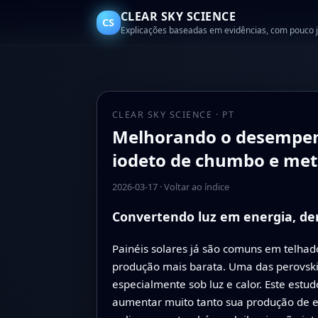
CLEAR SKY SCIENCE
CS
Explicações baseadas em evidências, com pouco 
CLEAR SKY SCIENCE · PT
Melhorando o desempenho
iodeto de chumbo e met
2026-03-17
·
Voltar ao índice
Convertendo luz em energia, den
Painéis solares já são comuns em telhad
produção mais barata. Uma das perovski
especialmente sob luz e calor. Este estu
aumentar muito tanto sua produção de en