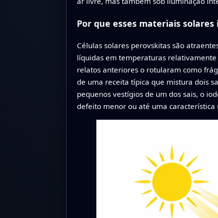
ar livre, mas também sob iluminação inte
Por que esses materiais solare
Células solares perovskitas são atraente
líquidas em temperaturas relativamente b
relatos anteriores o rotularam como frág
de uma receita típica que mistura dois s
pequenos vestígios de um dos sais, o i
defeito menor ou até uma característica 