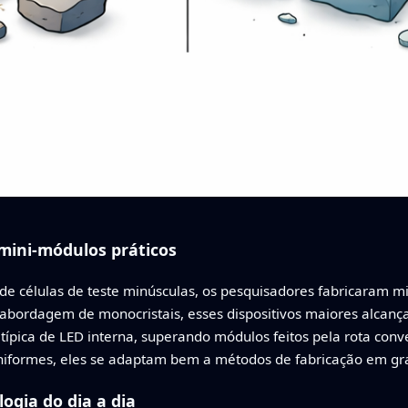
 mini-módulos práticos
e células de teste minúsculas, os pesquisadores fabricaram mi
abordagem de monocristais, esses dispositivos maiores alcanç
típica de LED interna, superando módulos feitos pela rota con
niformes, eles se adaptam bem a métodos de fabricação em g
logia do dia a dia