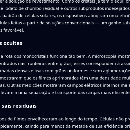
zer a solução de revestimento. Como os cristais já têm o equilí
 de iodeto de chumbo residual e outros subprodutos indesejado
padrão de células solares, os dispositivos atingiram uma efic
as feitas a partir de soluções convencionais — um ganho subs
s favorável.
s ocultas
a rota dos monocristais funciona tão bem. A microscopia most
ntrados nas fronteiras entre grãos; esses correspondem à assi
amadas densas e lisas com grãos uniformes e sem aglomerações 
os mostraram que os filmes aprimorados têm uma densidade mui
as. Outras medições mostraram campos elétricos internos mais 
s levam a uma separação e transporte das cargas mais eficientes
 sais residuais
pos de filmes envelheceram ao longo do tempo. Células não prot
amente, caindo para menos da metade de sua eficiência origin