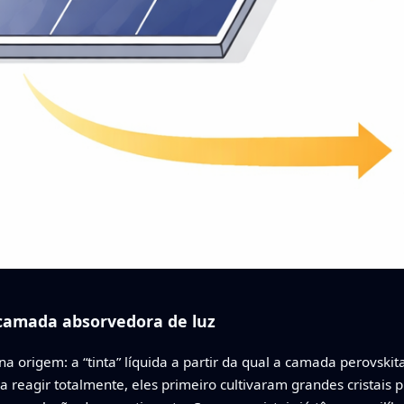
camada absorvedora de luz
origem: a “tinta” líquida a partir da qual a camada perovskita
reagir totalmente, eles primeiro cultivaram grandes cristais 