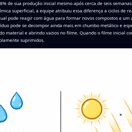
98% de sua produção inicial mesmo após cerca de seis semana
ímica superficial, a equipe atribuiu essa diferença a ciclos de 
ual pode reagir com água para formar novos compostos e um ác
esíduo pode se decompor ainda mais em chumbo metálico e esp
do material e abrindo vazios no filme. Quando o filme inicial
mplamente suprimidos.