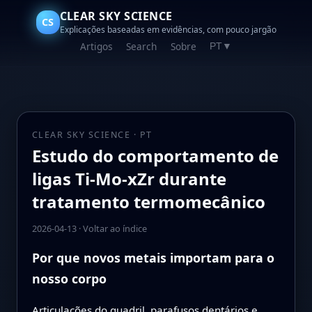
CLEAR SKY SCIENCE
CS
Explicações baseadas em evidências, com pouco jargão
Artigos
Search
Sobre
PT
▼
CLEAR SKY SCIENCE · PT
Estudo do comportamento de
ligas Ti-Mo-xZr durante
tratamento termomecânico
2026-04-13
·
Voltar ao índice
Por que novos metais importam para o
nosso corpo
Articulações do quadril, parafusos dentários e