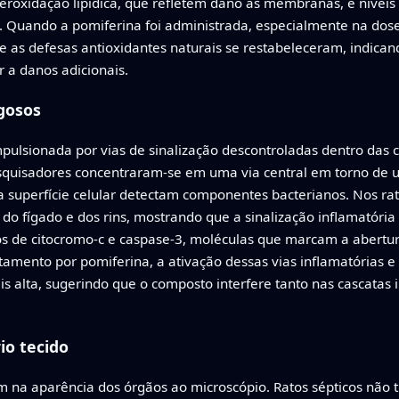
 peroxidação lipídica, que refletem dano às membranas, e nívei
. Quando a pomiferina foi administrada, especialmente na dos
 as defesas antioxidantes naturais se restabeleceram, indican
r a danos adicionais.
igosos
pulsionada por vias de sinalização descontroladas dentro das c
squisadores concentraram-se em uma via central em torno de 
 superfície celular detectam componentes bacterianos. Nos rato
o fígado e dos rins, mostrando que a sinalização inflamatória
de citocromo-c e caspase-3, moléculas que marcam a abertura 
amento por pomiferina, a ativação dessas vias inflamatórias 
alta, sugerindo que o composto interfere tanto nas cascatas 
io tecido
m na aparência dos órgãos ao microscópio. Ratos sépticos não 