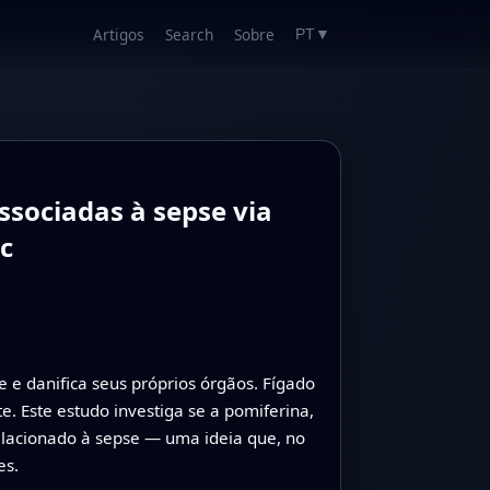
Artigos
Search
Sobre
PT
▼
ssociadas à sepse via
c
 e danifica seus próprios órgãos. Fígado
. Este estudo investiga se a pomiferina,
elacionado à sepse — uma ideia que, no
es.