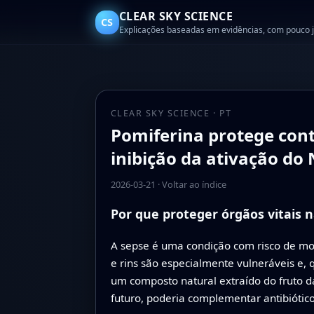
CLEAR SKY SCIENCE
CS
Explicações baseadas em evidências, com pouco 
CLEAR SKY SCIENCE · PT
Pomiferina protege cont
inibição da ativação do 
2026-03-21
·
Voltar ao índice
Por que proteger órgãos vitais 
A sepse é uma condição com risco de mor
e rins são especialmente vulneráveis e,
um composto natural extraído do fruto 
futuro, poderia complementar antibiótic