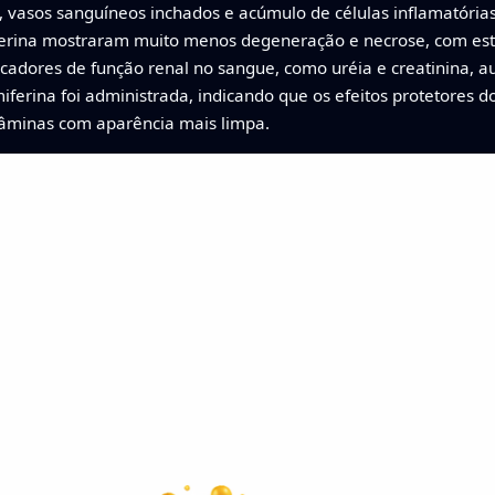
 vasos sanguíneos inchados e acúmulo de células inflamatórias 
rina mostraram muito menos degeneração e necrose, com estr
rcadores de função renal no sangue, como uréia e creatinina
ferina foi administrada, indicando que os efeitos protetores 
âminas com aparência mais limpa.