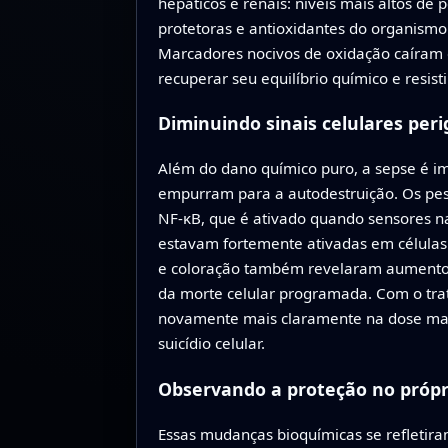
hepáticos e renais: níveis mais altos de
protetoras e antioxidantes do organismo
Marcadores nocivos de oxidação caíram e
recuperar seu equilíbrio químico e resisti
Diminuindo sinais celulares per
Além do dano químico puro, a sepse é im
empurram para a autodestruição. Os pe
NF-κB, que é ativado quando sensores na
estavam fortemente ativadas em células d
e coloração também revelaram aumentos 
da morte celular programada. Com o trat
novamente mais claramente na dose mais 
suicídio celular.
Observando a proteção no própr
Essas mudanças bioquímicas se refletira