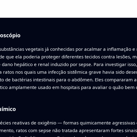
oscópio
ubstâncias vegetais já conhecidas por acalmar a inflamação e 
de que ela poderia proteger diferentes tecidos contra lesões,
dano hepático e renal induzido por sepse. Para investigar isso
 a ratos nos quais uma infecção sistêmica grave havia sido d
to de bactérias intestinais para o abdômen. Eles compararam 
ótico amplamente usado em hospitais para avaliar o quão bem
uímico
pécies reativas de oxigênio — formas quimicamente agressiva
mento, ratos com sepse não tratada apresentaram fortes sinais 