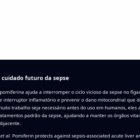
o cuidado futuro da sepse
miferina ajuda a interromper o ciclo vicioso da sepse no fígad
e interruptor inflamatório e prevenir o dano mitocondrial que 
muito trabalho seja necessário antes do uso em humanos, ele
tratamentos padrão da sepse, ajudando a manter os órgãos vitai
ubjacente.
.
et al.
Pomiferin protects against sepsis-associated acute liver an