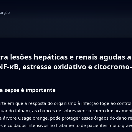
jargão
ra lesões hepáticas e renais agudas a
NF-κB, estresse oxidativo e citocromo-
na sepse é importante
te em que a resposta do organismo à infecção foge ao controle
 quando falham, as chances de sobrevivência caem drasticamente
da árvore Osage orange, pode proteger esses órgãos do dano r
os e cuidados intensivos no tratamento de pacientes muito grav