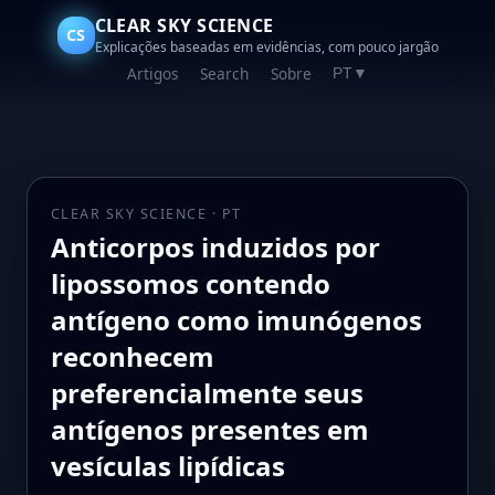
CLEAR SKY SCIENCE
CS
Explicações baseadas em evidências, com pouco jargão
Artigos
Search
Sobre
PT
▼
CLEAR SKY SCIENCE · PT
Anticorpos induzidos por
lipossomos contendo
antígeno como imunógenos
reconhecem
preferencialmente seus
antígenos presentes em
vesículas lipídicas