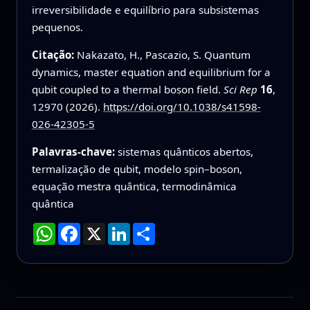
irreversibilidade e equilíbrio para subsistemas
pequenos.
Citação:
Nakazato, H., Pascazio, S. Quantum
dynamics, master equation and equilibrium for a
qubit coupled to a thermal boson field.
Sci Rep
16
,
12970 (2026).
https://doi.org/10.1038/s41598-
026-42305-5
Palavras-chave:
sistemas quânticos abertos,
termalização de qubit, modelo spin–boson,
equação mestra quântica, termodinâmica
quântica
WhatsApp
Facebook
X
LinkedIn
Compartilhar