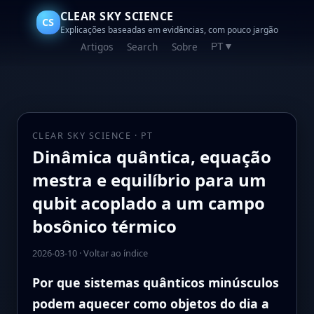
CLEAR SKY SCIENCE
CS
Explicações baseadas em evidências, com pouco jargão
Artigos
Search
Sobre
PT
▼
CLEAR SKY SCIENCE · PT
Dinâmica quântica, equação
mestra e equilíbrio para um
qubit acoplado a um campo
bosônico térmico
2026-03-10
·
Voltar ao índice
Por que sistemas quânticos minúsculos
podem aquecer como objetos do dia a