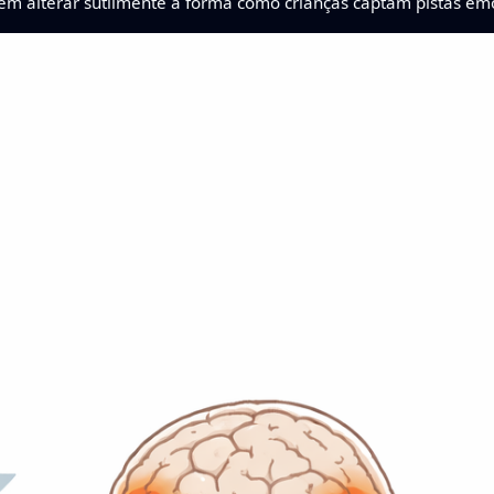
 alterar sutilmente a forma como crianças captam pistas emo