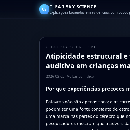
CLEAR SKY SCIENCE
CS
Explicações baseadas em evidências, com pouco 
CLEAR SKY SCIENCE · PT
Atipicidade estrutural 
auditiva em crianças m
2026-03-02
·
Voltar ao índice
Por que experiências precoces
Palavras não são apenas sons; elas carr
podem ser uma fonte constante de estres
uma marca nas partes do cérebro que no
pesquisadores mostram que a adversidad