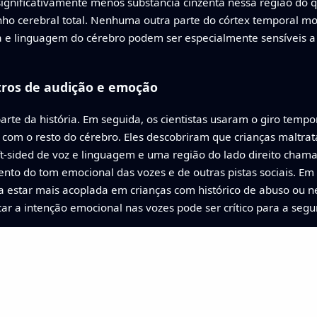
ignificativamente menos substância cinzenta nessa região do 
nho cerebral total. Nenhuma outra parte do córtex temporal mos
la e linguagem do cérebro podem ser especialmente sensíveis a
tros de audição e emoção
parte da história. Em seguida, os cientistas usaram o giro tem
 com o resto do cérebro. Eles descobriram que crianças maltr
eft-sided de voz e linguagem e uma região do lado direito cham
o do tom emocional das vozes e de outras pistas sociais. Em o
ia estar mais acoplada em crianças com histórico de abuso ou n
r a intenção emocional nas vozes pode ser crítico para a segu