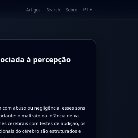
Artigos
Search
Sobre
PT
▼
sociada à percepção
m com abuso ou negligência, esses sons
tante: o maltrato na infância deixa
s cerebrais com testes de audição, os
onais do cérebro são estruturados e