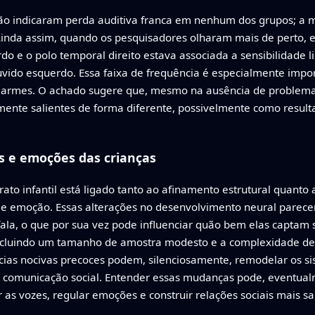
ão indicaram perda auditiva franca em nenhum dos grupos; a m
 Ainda assim, quando os pesquisadores olharam mais de perto,
rdo e o polo temporal direito estava associada a sensibilidade
uvido esquerdo. Essa faixa de frequência é especialmente impor
armes. O achado sugere que, mesmo na ausência de problemas 
nte salientes de forma diferente, possivelmente como resulta
es e emoções das crianças
ato infantil está ligado tanto ao afinamento estrutural quanto 
 e emoção. Essas alterações no desenvolvimento neural parece
ala, o que por sua vez pode influenciar quão bem elas captam s
ncluindo um tamanho de amostra modesto e a complexidade de 
ncias nocivas precoces podem, silenciosamente, remodelar os s
comunicação social. Entender essas mudanças pode, eventualm
r as vozes, regular emoções e construir relações sociais mais s