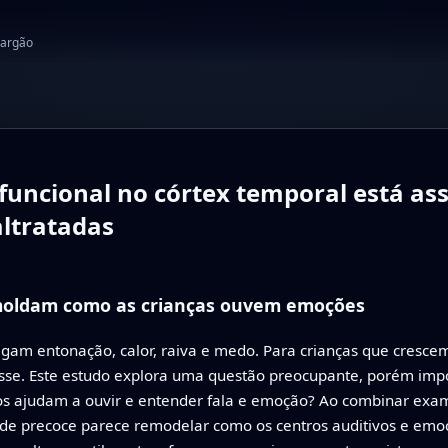
jargão
e funcional no córtex temporal está as
altratadas
 moldam como as crianças ouvem emoções
egam entonação, calor, raiva e medo. Para crianças que cresce
se. Este estudo explora uma questão preocupante, porém impor
s ajudam a ouvir e entender fala e emoção? Ao combinar exame
e precoce parece remodelar como os centros auditivos e emoci