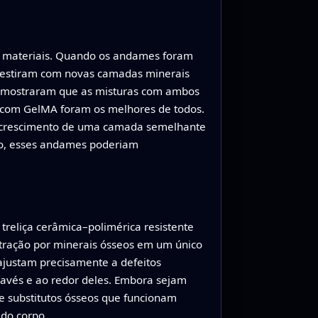
s materiais. Quando os andames foram
evestiram com novas camadas minerais
r mostraram que as misturas com ambos
s com GelMA foram os melhores de todos.
 o crescimento de uma camada semelhante
rpo, esses andames poderiam
reliça cerâmica–polimérica resistente
tração por minerais ósseos em um único
 ajustam precisamente a defeitos
ravés e ao redor deles. Embora sejam
e substitutos ósseos que funcionam
do corpo.