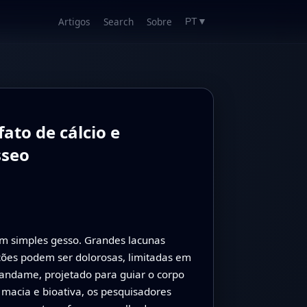
Artigos
Search
Sobre
PT
▼
to de cálcio e
sseo
m simples gesso. Grandes lacunas
ções podem ser dolorosas, limitadas em
 andame, projetado para guiar o corpo
macia e bioativa, os pesquisadores