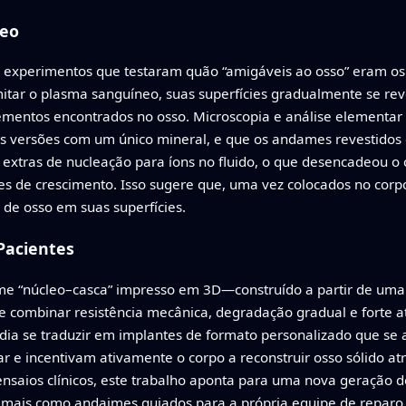
seo
e experimentos que testaram quão “amigáveis ao osso” eram o
mitar o plasma sanguíneo, suas superfícies gradualmente se r
ementos encontrados no osso. Microscopia e análise elementa
 as versões com um único mineral, e que os andames revestido
 extras de nucleação para íons no fluido, o que desencadeou
res de crescimento. Isso sugere que, uma vez colocados no co
 de osso em suas superfícies.
 Pacientes
e “núcleo–casca” impresso em 3D—construído a partir de uma t
combinar resistência mecânica, degradação gradual e forte a
m dia se traduzir em implantes de formato personalizado que se
 e incentivam ativamente o corpo a reconstruir osso sólido at
nsaios clínicos, este trabalho aponta para uma nova geração d
mais como andaimes guiados para a própria equipe de reparo 