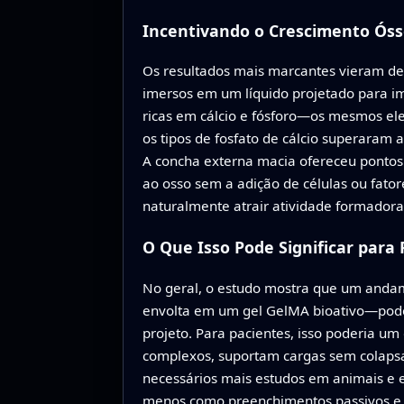
Incentivando o Crescimento Ós
Os resultados mais marcantes vieram d
imersos em um líquido projetado para i
ricas em cálcio e fósforo—os mesmos el
os tipos de fosfato de cálcio superaram
A concha externa macia ofereceu pontos
ao osso sem a adição de células ou fato
naturalmente atrair atividade formadora
O Que Isso Pode Significar para
No geral, o estudo mostra que um andam
envolta em um gel GelMA bioativo—pode 
projeto. Para pacientes, isso poderia u
complexos, suportam cargas sem colapsar
necessários mais estudos em animais e e
menos como preenchimentos passivos e 