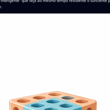
inteligente” que seja ao mesmo tempo resistente o suficiente 
e.