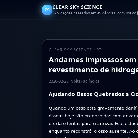
CLEAR SKY SCIENCE
CS
Explicações baseadas em evidências, com pouco 
CLEAR SKY SCIENCE · PT
Andames impressos em 3D
revestimento de hidroge
2026-02-28
·
Voltar ao índice
Ajudando Ossos Quebrados a Cic
Quando um osso está gravemente danific
ósseas hoje são preenchidas com enxerto
oferta e lentas para cicatrizar. Este e
enquanto reconstrói o osso ausente. Ao