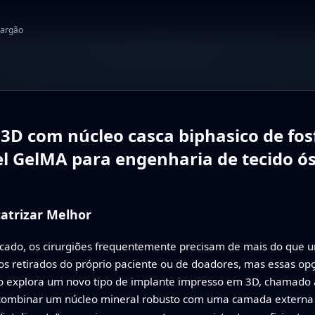
jargão
 com núcleo casca biphasico de fosfa
l GelMA para engenharia de tecido ó
atrizar Melhor
ado, os cirurgiões frequentemente precisam de mais do que u
s retirados do próprio paciente ou de doadores, mas essas op
studo explora um novo tipo de implante impresso em 3D, chamado
 combinar um núcleo mineral robusto com uma camada externa 