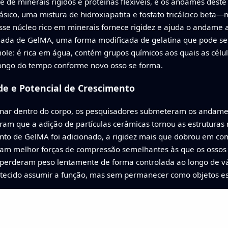
 de minerais rígidos e proteínas flexíveis, e os andames dest
fásico, uma mistura de hidroxiapatita e fosfato tricálcico beta
sse núcleo rico em minerais fornece rigidez e ajuda o andame 
mada de GelMA, uma forma modificada de gelatina que pode ser
le: é rica em água, contém grupos químicos aos quais as célul
ongo do tempo conforme novo osso se forma.
ade e Potencial de Crescimento
ionar dentro do corpo, os pesquisadores submeteram os andames
m que a adição de partículas cerâmicas tornou as estruturas m
nto de GelMA foi adicionado, a rigidez mais que dobrou em co
vam melhor forças de compressão semelhantes às que os ossos
s perderam peso lentamente de forma controlada ao longo de v
vo tecido assumir a função, mas sem permanecer como objetos 