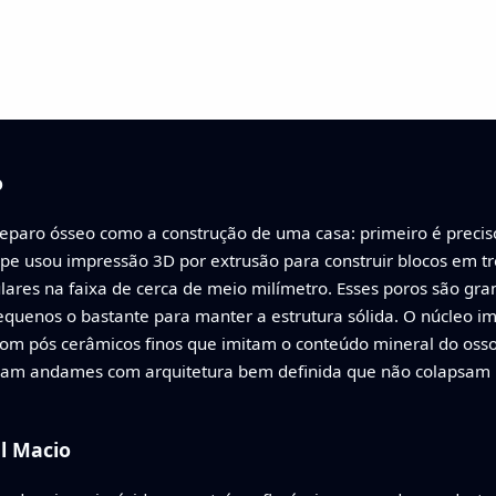
o
o reparo ósseo como a construção de uma casa: primeiro é prec
uipe usou impressão 3D por extrusão para construir blocos em t
res na faixa de cerca de meio milímetro. Esses poros são grand
quenos o bastante para manter a estrutura sólida. O núcleo imp
om pós cerâmicos finos que imitam o conteúdo mineral do osso
iram andames com arquitetura bem definida que não colapsa
l Macio