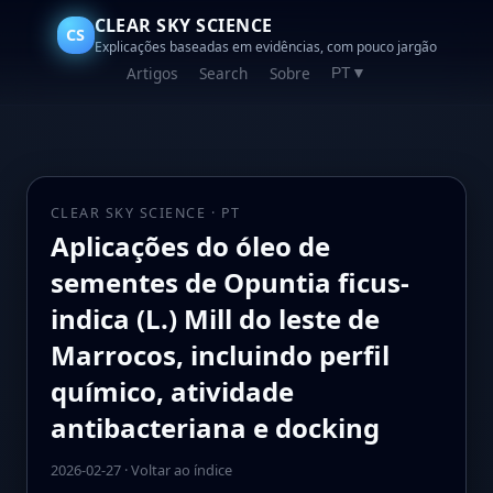
CLEAR SKY SCIENCE
CS
Explicações baseadas em evidências, com pouco jargão
Artigos
Search
Sobre
PT
▼
CLEAR SKY SCIENCE · PT
Aplicações do óleo de
sementes de Opuntia ficus-
indica (L.) Mill do leste de
Marrocos, incluindo perfil
químico, atividade
antibacteriana e docking
2026-02-27
·
Voltar ao índice