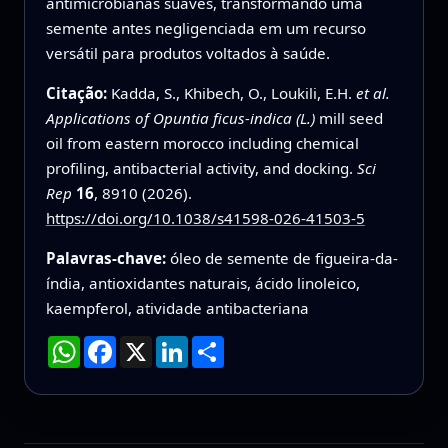
antimicrobianas suaves, transformando uma
semente antes negligenciada em um recurso
versátil para produtos voltados à saúde.
Citação:
Kadda, S., Khibech, O., Loukili, E.H.
et al.
Applications of Opuntia ficus-indica (L.)
mill seed
oil from eastern morocco including chemical
profiling, antibacterial activity, and docking.
Sci
Rep
16
, 8910 (2026).
https://doi.org/10.1038/s41598-026-41503-5
Palavras-chave:
óleo de semente de figueira-da-
índia, antioxidantes naturais, ácido linoleico,
kaempferol, atividade antibacteriana
WhatsApp
Facebook
X
LinkedIn
Compartilhar