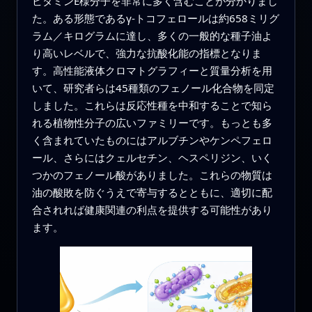
ビタミンE様分子を非常に多く含むことが分かりまし
た。ある形態であるγ‑トコフェロールは約658ミリグ
ラム／キログラムに達し、多くの一般的な種子油よ
り高いレベルで、強力な抗酸化能の指標となりま
す。高性能液体クロマトグラフィーと質量分析を用
いて、研究者らは45種類のフェノール化合物を同定
しました。これらは反応性種を中和することで知ら
れる植物性分子の広いファミリーです。もっとも多
く含まれていたものにはアルブチンやケンペフェロ
ール、さらにはクェルセチン、ヘスペリジン、いく
つかのフェノール酸がありました。これらの物質は
油の酸敗を防ぐうえで寄与するとともに、適切に配
合されれば健康関連の利点を提供する可能性があり
ます。