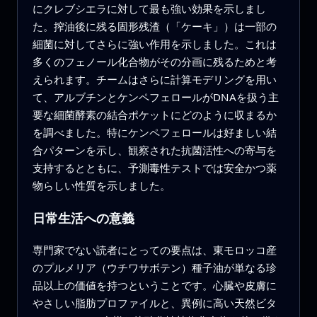
にクレブシエラに対して最も強い効果を示しまし
た。搾油後に残る固形残渣（「ケーキ」）は一部の
細菌に対してさらに強い作用を示しました。これは
多くのフェノール化合物がその分画に残るためと考
えられます。チームはさらに計算モデリングを用い
て、アルブチンとケンペフェロールがDNAを扱う主
要な細菌酵素の結合ポケットにどのように収まるか
を調べました。特にケンペフェロールは好ましい結
合パターンを示し、観察された抗菌活性への寄与を
支持するとともに、予測毒性テストでは安全かつ薬
物らしい性質を示しました。
日常生活への意義
専門家でない読者にとっての要点は、東モロッコ産
のプルメリア（ウチワサボテン）種子油が単なる珍
品以上の価値を持つということです。心臓や皮膚に
やさしい脂肪プロファイルと、異例に高い天然ビタ