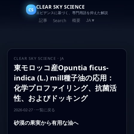
CLEAR SKY SCIENCE
CS
エビデンスに基づく、専門用語を抑えた解説
記事
概要
Search
JA
▼
CLEAR SKY SCIENCE · JA
東モロッコ産Opuntia ficus-
indica (L.) mill種子油の応用：
化学プロファイリング、抗菌活
性、およびドッキング
2026-02-27
·
一覧に戻る
砂漠の果実から有用な油へ