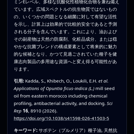
ミンEレベル、多様な抗酸化性植物化合物を兼ね備え
ています。広域スペクトルの抗生物質ではないもの
の、いくつかの問題となる細菌に対して有望な活性
を示し、計算上は効果的で比較的安全であると予測
される分子を含んでいます。これにより、油および
その副産物は天然の防腐剤、化粧品成分、または穏
やかな抗菌ブレンドの構成要素として将来的に魅力
的な候補となり、かつて見過ごされていた種子を健
康志向製品の多用途な資源へと変え得る可能性があ
ります。
引用:
Kadda, S., Khibech, O., Loukili, E.H.
et al.
Applications of Opuntia ficus-indica (L.)
mill seed
oil from eastern morocco including chemical
profiling, antibacterial activity, and docking.
Sci
Rep
16
, 8910 (2026).
https://doi.org/10.1038/s41598-026-41503-5
キーワード:
サボテン（プルメリア）種子油, 天然抗