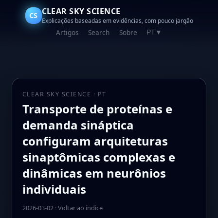
CLEAR SKY SCIENCE
CS
Explicações baseadas em evidências, com pouco jargão
Artigos
Search
Sobre
PT
▼
CLEAR SKY SCIENCE · PT
Transporte de proteínas e
demanda sináptica
configuram arquiteturas
sinaptômicas complexas e
dinâmicas em neurônios
individuais
2026-03-02
·
Voltar ao índice