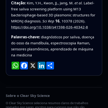
Citação:
Kim, Y.H., Kwon, JJ., Jang, M.
et al.
Label-
free saliva screening platform using M13
bacteriophage-based 3D plasmonic structures for
MRONJ diagnosis.
Sci Rep
16
, 10378 (2026).
https://doi.org/10.1038/s41598-026-40342-8
Palavras-chave:
diagnósticos por saliva, doença
do osso da mandíbula, espectroscopia Raman,
sensores plasmônicos, aprendizado de máquina
na medicina
WhatsApp
Facebook
X
LinkedIn
Compartilhar
Sobre o Clear Sky Science
O Clear Sky Science seleciona resumos claros de trabalhos
revisados por pares, escritos para curiosos que não são