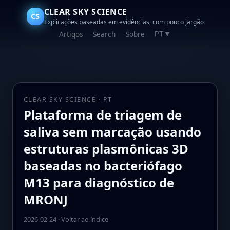
CLEAR SKY SCIENCE
CS
Explicações baseadas em evidências, com pouco jargão
Artigos
Search
Sobre
PT
▼
CLEAR SKY SCIENCE · PT
Plataforma de triagem de
saliva sem marcação usando
estruturas plasmônicas 3D
baseadas no bacteriófago
M13 para diagnóstico de
MRONJ
2026-02-24
·
Voltar ao índice