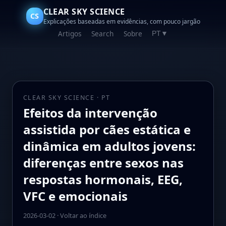
CLEAR SKY SCIENCE
CS
Explicações baseadas em evidências, com pouco jargão
Artigos
Search
Sobre
PT
▼
CLEAR SKY SCIENCE · PT
Efeitos da intervenção
assistida por cães estática e
dinâmica em adultos jovens:
diferenças entre sexos nas
respostas hormonais, EEG,
VFC e emocionais
2026-03-02
·
Voltar ao índice