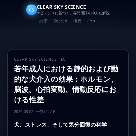
CLEAR SKY SCIENCE
CS
エビデンスに基づく、専門用語を抑えた解説
記事
概要
Search
JA
▼
CLEAR SKY SCIENCE · JA
若年成人における静的および動
的な犬介入の効果：ホルモン、
脳波、心拍変動、情動反応にお
ける性差
2026-03-02
·
一覧に戻る
犬、ストレス、そして気分回復の科学