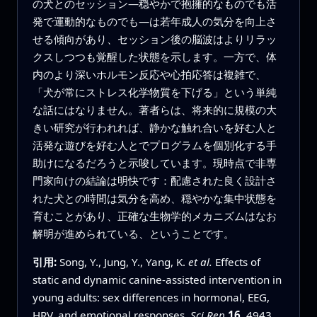
の犬とのセッション—穏やかで抱擁的なものでも活
発で運動的なものでも—は若年成人の気分を向上さ
せる傾向があり、セッション後の脳波はよりリラッ
クスしつつも覚醒した状態を示します。一方で、体
内のより深いホルモン反応や心拍応答は複雑で、
「犬が常にストレス化学物質を下げる」という単純
な話にはなりません。著者らは、将来的に規模の大
きい研究が行われれば、静かな触れ合いを好む人と
活発な遊びを好む人とでプログラムを個別化する手
助けになるだろうと示唆しています。現時点で非専
門家向けの結論は明快です：配慮された良く設計さ
れた犬との時間は気分を高め、穏やかな集中状態を
育むことがあり、正確な生物学的メカニズムはなお
解明が進められている、ということです。
引用:
Song, Y., Jung, Y., Yang, K.
et al.
Effects of
static and dynamic canine-assisted intervention in
young adults: sex differences in hormonal, EEG,
HRV, and emotional responses.
Sci Rep
16
, 4943