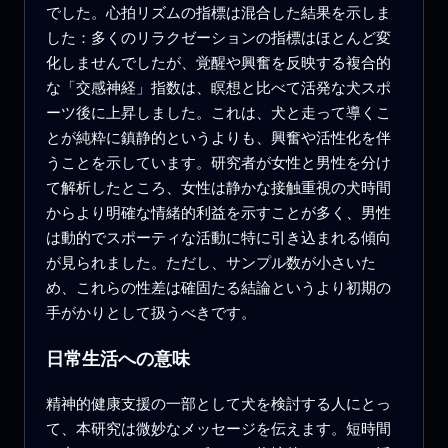
でした。心拍リズムの指標は混合した結果を示しま
した：多くのリラクゼーションの指標はほとんど変
化しませんでしたが、覚醒や興奮を反映する複合的
な「交感神経」指数は、瞑想と比べて活発な犬スポ
ーツ後に上昇しました。これは、犬と走って導くこ
とが純粋に鎮静的というよりも、興奮や活性化を伴
うことを示しています。研究者が女性と男性を分け
て解析したところ、女性は静かな接触重視の犬時間
からより明確な情緒的利益を示すことが多く、男性
は動的でスポーティな活動に特に引き込まれる傾向
が見られました。ただし、サンプル数が小さいた
め、これらの性差は確固たる結論というより初期の
手がかりとして扱うべきです。
日常生活への意味
精神的健康支援の一部として犬を検討する人にとっ
て、本研究は微妙なメッセージを伝えます。短時間