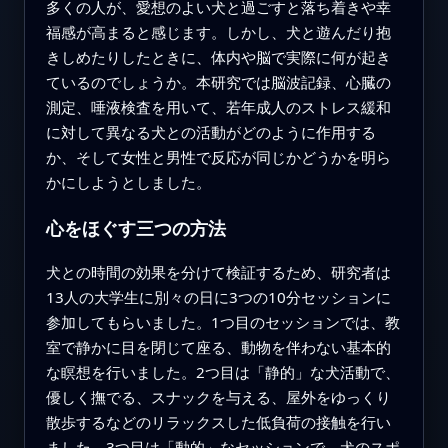
多くの人が、愛想のよい犬と過ごすと落ち着きや幸
福感が高まると感じます。しかし、犬と遊んだり抱
きしめたりしたときに、体内や脳で実際に何が起き
ているのでしょうか。本研究では脳波記録、心臓の
測定、唾液検査を用いて、若年成人のストレス緩和
に対して異なる犬との活動がどのように作用する
か、そして女性と男性で反応が同じかどうかを明ら
かにしようとしました。
心をほぐす三つの方法
犬との時間の効果を分けて検証するため、研究者は
13人の大学生に別々の日に3つの10分セッションに
参加してもらいました。1つ目のセッションでは、教
室で静かに目を閉じて座る、動物を伴わない基本的
な瞑想を行いました。2つ目は「静的」な犬活動で、
優しく撫でる、スナックを与える、屋外をゆっくり
散歩するなどのリラックスした低負荷の接触を行い
ました。3つ目は「動的」なセッションで、犬のスポ