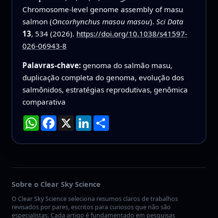
Chromosome-level genome assembly of masu
salmon (
Oncorhynchus masou masou
).
Sci Data
13
, 534 (2026).
https://doi.org/10.1038/s41597-
026-06943-8
Palavras-chave:
genoma do salmão masu,
duplicação completa do genoma, evolução dos
salmônidos, estratégias reprodutivas, genômica
comparativa
WhatsApp
Facebook
X
LinkedIn
Compartilhar
Sobre o Clear Sky Science
O Clear Sky Science seleciona resumos claros de trabalhos
revisados por pares, escritos para curiosos que não são
especialistas. Cada artigo é fundamentado em pesquisas