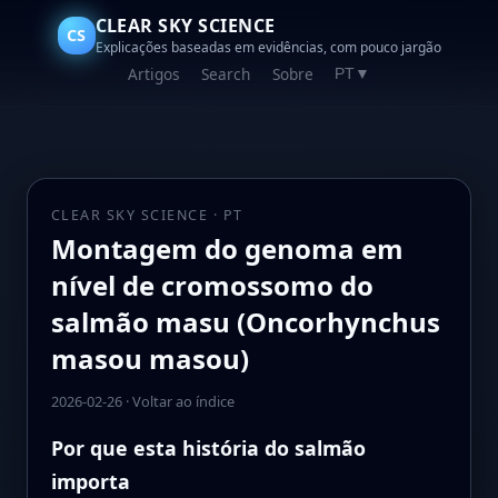
CLEAR SKY SCIENCE
CS
Explicações baseadas em evidências, com pouco jargão
Artigos
Search
Sobre
PT
▼
CLEAR SKY SCIENCE · PT
Montagem do genoma em
nível de cromossomo do
salmão masu (Oncorhynchus
masou masou)
2026-02-26
·
Voltar ao índice
Por que esta história do salmão
importa