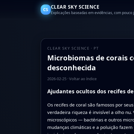
CLEAR SKY SCIENCE
CS
Explicações baseadas em evidências, com pouco 
CLEAR SKY SCIENCE · PT
Microbiomas de corais c
desconhecida
2026-02-25
·
Voltar ao índice
Ajudantes ocultos dos recifes de
Os recifes de coral são famosos por seu
verdadeira riqueza é invisível a olho nu.
microscópicos — bactérias e outros mic
mudanças climáticas e a poluição fazem 