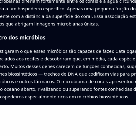
bianas diferiam fortemente entre os corais e a água circundan
gada a um hospedeiro específico. Apenas uma pequena fração do
te com a distância da superfície do coral. Essa associação es
tos que abrigam linhagens microbianas únicas.
tro dos micróbios
estigaram o que esses micróbios são capazes de fazer. Catalog
sociados aos recifes e descobriram que, em média, cada espéc
berto. Muitos desses genes carecem de funções conhecidas, suge
genes biossintéticos — trechos de DNA que codificam vias para 
bióticos e outros fármacos. O microbioma de corais apresentou m
do oceano aberto, rivalizando ou superando fontes conhecidas d
spedeiros especialmente ricos em micróbios biossintéticos.