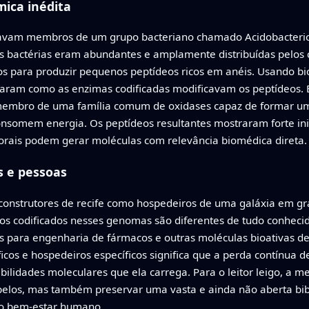
mica inédita
stavam membros de um grupo bacteriano chamado Acidobacterio
sas bactérias eram abundantes e amplamente distribuídas pelos
os para produzir pequenos peptídeos ricos em anéis. Usando biol
aram como as enzimas codificadas modificavam os peptídeos. E
 membro de uma família comum de oxidases capaz de formar um
nsomem energia. Os peptídeos resultantes mostraram forte i
orais podem gerar moléculas com relevância biomédica direta.
s e pessoas
s construtores de recife como hospedeiros de uma galáxia em g
os codificados nesses genomas são diferentes de tudo conhecid
 para engenharia de fármacos e outras moléculas bioativas d
íficos e hospedeiros específicos significa que a perda contínua 
bilidades moleculares que ela carrega. Para o leitor leigo, a m
 belos, mas também preservar uma vasta e ainda não aberta bi
e o bem-estar humano.