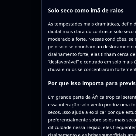
Solo seco como ímã de raios
As tempestades mais dramáticas, defini
digital mais clara do contraste solo se
moderado a forte. Nessas condições, se 
pelo solo se opunham ao deslocamento 
cisalhamento forte, elas tinham cerca d
“desfavorável” e centrado em solo mais 
chuva e raios se concentraram fortemen
Por que isso importa para previ
Em grande parte da África tropical seten
essa interação solo-vento produz uma f
secos. Isso ajuda a explicar por que es
preferencialmente sobre solos mais se
dificuldade nessa região: eles frequen
cisalhamento e as brisas superficiais at