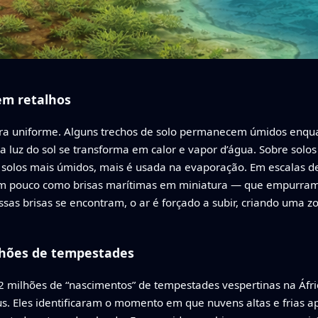
em retalhos
ira uniforme. Alguns trechos de solo permanecem úmidos enqu
 luz do sol se transforma em calor e vapor d’água. Sobre solos
 solos mais úmidos, mais é usada na evaporação. Em escalas d
um pouco como brisas marítimas em miniatura — que empurram 
sas brisas se encontram, o ar é forçado a subir, criando uma z
hões de tempestades
2 milhões de “nascimentos” de tempestades vespertinas na Áfr
s. Eles identificaram o momento em que nuvens altas e frias a