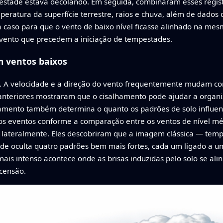
stade estava decolando. Em seguida, combinaram esses regist
peratura da superfície terrestre, raios e chuva, além de dados
a caso para que o vento de baixo nível ficasse alinhado na me
 vento que precedem a iniciação de tempestades.
 ventos baixos
A velocidade e a direção do vento frequentemente mudam com 
anteriores mostraram que o cisalhamento pode ajudar a organi
lhamento também determina o quanto os padrões de solo influe
 os eventos conforme a comparação entre os ventos de nível mé
 lateralmente. Eles descobriram que a imagem clássica — tem
e oculta quatro padrões bem mais fortes, cada um ligado a um
 mais intenso acontece onde as brisas induzidas pelo solo se al
censão.