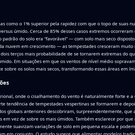
das como o 1% superior pela rapidez com que o topo de suas n
co versus úmido. Cerca de 85% desses casos extremos ocorreram
o padrão do solo era “favorável” — com solo mais seco disposto
da nuvem em crescimento — as tempestades cresceram muito m
e dois terços mais probabilidade de se tornarem extremas do q
úmido. Em situações em que os ventos de nível médio sopravam
te sobre os solos mais secos, transformando essas áreas em ím
sões
trional, onde o cisalhamento do vento é naturalmente forte e a
orte tendência de tempestades vespertinas se formarem e depo
tudos globais anteriores descobriram, surpreendentemente, que
cos em vez de sobre os mais úmidos. Também esclarece por qu
temente suavizam variações de solo em pequena escala e pode
uam em conjunto. O estudo sugere que alimentar modelos tradicion