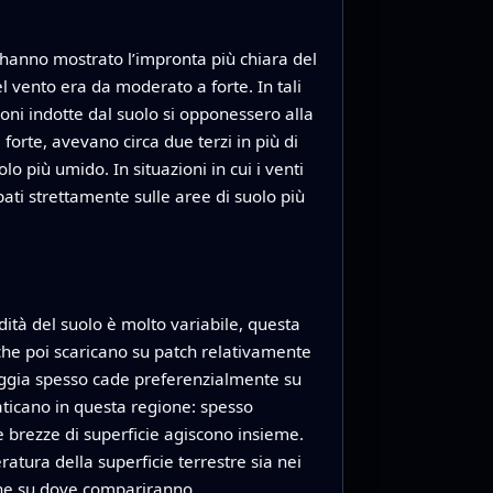
 hanno mostrato l’impronta più chiara del
el vento era da moderato a forte. In tali
oni indotte dal suolo si opponessero alla
orte, avevano circa due terzi in più di
o più umido. In situazioni in cui i venti
ati strettamente sulle aree di suolo più
dità del suolo è molto variabile, questa
che poi scaricano su patch relativamente
ioggia spesso cade preferenzialmente su
faticano in questa regione: spesso
 brezze di superficie agiscono insieme.
atura della superficie terrestre sia nei
rmine su dove compariranno