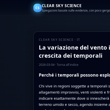
CLEAR SKY SCIENCE
CS
Spiegazioni basate sulle evidenze, con poco gerg
CLEAR SKY SCIENCE · IT
La variazione del vento i
crescita dei temporali
2026-03-04
·
Torna all'indice
Perché i temporali possono espl
Chi vive in regioni soggette a temporali
allagamenti improvvisi, venti violenti e f
indicare esattamente dove si innescherà 
terreno umido e secco, agendo insieme ai 