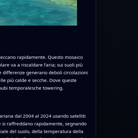
i seccano rapidamente. Questo mosaico
re va a riscaldare l’aria; sui suoli più
e differenze generano deboli circolazioni
lle più calde e secche. Dove queste
e nubi temporalesche towering.
ahariana dal 2004 al 2024 usando satelliti
he si raffreddano rapidamente, segnando
iale del suolo, della temperatura della