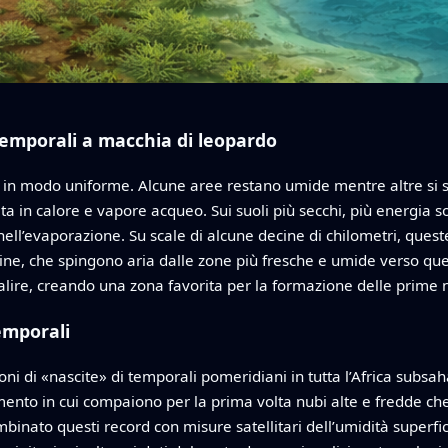
temporali a macchia di leopardo
uga in modo uniforme. Alcune aree restano umide mentre altre s
a in calore e vapore acqueo. Sui suoli più secchi, più energia sola
ll’evaporazione. Su scale di alcune decine di chilometri, quest
ne, che spingono aria dalle zone più fresche e umide verso que
a salire, creando una zona favorita per la formazione delle prim
emporali
lioni di «nascite» di temporali pomeridiani in tutta l’Africa subs
ento in cui compaiono per la prima volta nubi alte e fredde c
binato questi record con misure satellitari dell’umidità superfic