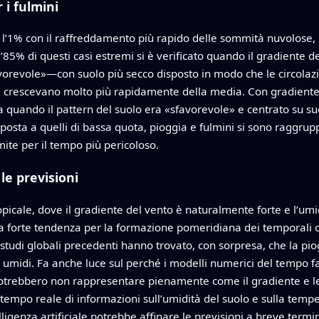
 i fulmini
e l’1% con il raffreddamento più rapido delle sommità nuvolose,
’85% di questi casi estremi si è verificato quando il gradiente d
favorevole»—con suolo più secco disposto in modo che le circolazi
i crescevano molto più rapidamente della media. Con gradiente f
a quando il pattern del suolo era «sfavorevole» e centrato su suol
osta a quelli di bassa quota, pioggia e fulmini si sono raggrupp
ite per il tempo più pericoloso.
le previsioni
ropicale, dove il gradiente del vento è naturalmente forte e l’umi
a forte tendenza per la formazione pomeridiana dei temporali 
 studi globali precedenti hanno trovato, con sorpresa, che la p
più umidi. Fa anche luce sul perché i modelli numerici del tempo 
 potrebbero non rappresentare pienamente come il gradiente e le
tempo reale di informazioni sull’umidità del suolo e sulla temper
telligenza artificiale potrebbe affinare le previsioni a breve te