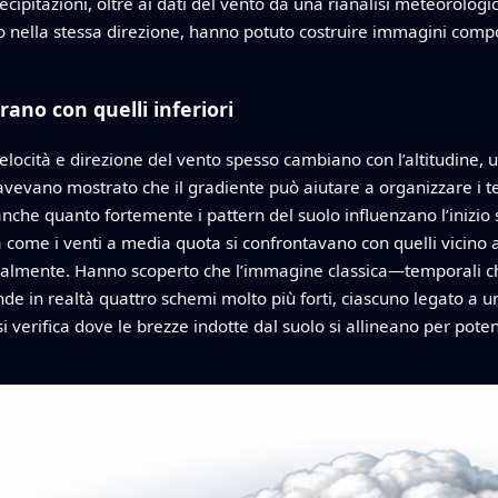
precipitazioni, oltre ai dati del vento da una rianalisi meteorol
to nella stessa direzione, hanno potuto costruire immagini compos
rano con quelli inferiori
elocità e direzione del vento spesso cambiano con l’altitudine, 
 avevano mostrato che il gradiente può aiutare a organizzare i 
nche quanto fortemente i pattern del suolo influenzano l’inizio s
a come i venti a media quota si confrontavano con quelli vicino a
teralmente. Hanno scoperto che l’immagine classica—temporali c
 in realtà quattro schemi molto più forti, ciascuno legato a un
 si verifica dove le brezze indotte dal suolo si allineano per pote