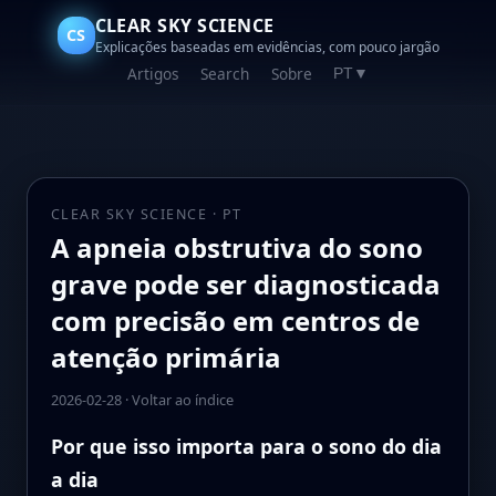
CLEAR SKY SCIENCE
CS
Explicações baseadas em evidências, com pouco jargão
Artigos
Search
Sobre
PT
▼
CLEAR SKY SCIENCE · PT
A apneia obstrutiva do sono
grave pode ser diagnosticada
com precisão em centros de
atenção primária
2026-02-28
·
Voltar ao índice
Por que isso importa para o sono do dia
a dia