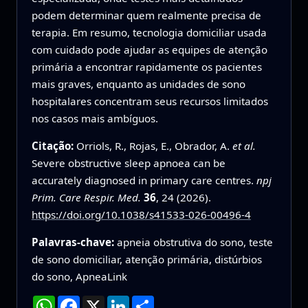
podem determinar quem realmente precisa de
terapia. Em resumo, tecnologia domiciliar usada
com cuidado pode ajudar as equipes de atenção
primária a encontrar rapidamente os pacientes
mais graves, enquanto as unidades de sono
hospitalares concentram seus recursos limitados
nos casos mais ambíguos.
Citação:
Orriols, R., Rojas, E., Obrador, A.
et al.
Severe obstructive sleep apnoea can be
accurately diagnosed in primary care centres.
npj
Prim. Care Respir. Med.
36
, 24 (2026).
https://doi.org/10.1038/s41533-026-00496-4
Palavras-chave:
apneia obstrutiva do sono, teste
de sono domiciliar, atenção primária, distúrbios
do sono, ApneaLink
WhatsApp
Facebook
X
LinkedIn
Compartilhar