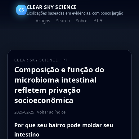
CLEAR SKY SCIENCE
CS
Explicações baseadas em evidências, com pouco jargão
Artigos
Search
Sobre
PT
▼
CLEAR SKY SCIENCE · PT
Composição e função do
microbioma intestinal
refletem privação
socioeconômica
2026-02-25
·
Voltar ao índice
Por que seu bairro pode moldar seu
intestino