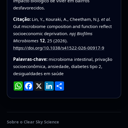
impacto biológico de viver em bairros
desfavorecidos.
Citação:
Lin, Y., Kouraki, A., Cheetham, N.J.
et al.
Gut microbiome composition and function reflect
socioeconomic deprivation.
npj Biofilms
Microbiomes
12
, 25 (2026).
https://doi.org/10.1038/s41522-026-00917-9
Palavras-chave:
microbioma intestinal, privação
socioeconômica, ansiedade, diabetes tipo 2,
desigualdades em saúde
WhatsApp
Facebook
X
LinkedIn
Compartilhar
Sobre o Clear Sky Science