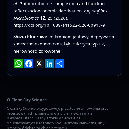
al.
Gut microbiome composition and function
reflect socioeconomic deprivation.
npj Biofilms
Microbiomes
12
, 25 (2026).
https://doi.org/10.1038/s41522-026-00917-9
Słowa kluczowe:
mikrobiom jelitowy, deprywacja
społeczno-ekonomiczna, lęk, cukrzyca typu 2,
nierówności zdrowotne
WhatsApp
Facebook
X
LinkedIn
Podziel
się
O Clear Sky Science
Clear Sky Science przygotowuje przystępne omówienia prac
recenzowanych, pisane z myślą o ciekawych świata
niespecjalistach. Każdy artykuł opiera się na
opublikowanych badaniach i cytuje źródła pierwotne, aby
umożliwić dalsze zgłębianie tematu.