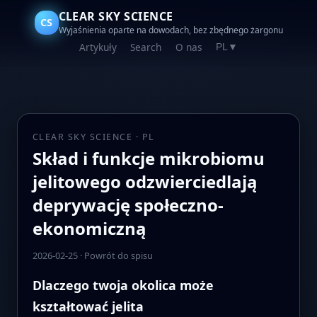
CLEAR SKY SCIENCE
CS
Wyjaśnienia oparte na dowodach, bez zbędnego żargonu
Artykuły
Search
O nas
PL
▼
CLEAR SKY SCIENCE · PL
Skład i funkcje mikrobiomu
jelitowego odzwierciedlają
deprywację społeczno-
ekonomiczną
2026-02-25
·
Powrót do spisu
Dlaczego twoja okolica może
kształtować jelita