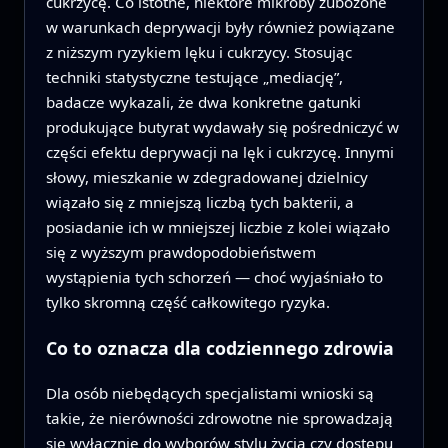
cukrzycę. Co istotne, niektóre mikroby zubożone
w warunkach deprywacji były również powiązane
z niższym ryzykiem lęku i cukrzycy. Stosując
techniki statystyczne testujące „mediację”,
badacze wykazali, że dwa konkretne gatunki
produkujące butyrat wydawały się pośredniczyć w
części efektu deprywacji na lęk i cukrzycę. Innymi
słowy, mieszkanie w zdegradowanej dzielnicy
wiązało się z mniejszą liczbą tych bakterii, a
posiadanie ich w mniejszej liczbie z kolei wiązało
się z wyższym prawdopodobieństwem
wystąpienia tych schorzeń — choć wyjaśniało to
tylko skromną część całkowitego ryzyka.
Co to oznacza dla codziennego zdrowia
Dla osób niebędących specjalistami wnioski są
takie, że nierówności zdrowotne nie sprowadzają
się wyłącznie do wyborów stylu życia czy dostępu