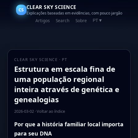
CLEAR SKY SCIENCE
CS
Explicações baseadas em evidências, com pouco jargão
Artigos
Search
Sobre
PT
▼
CLEAR SKY SCIENCE · PT
Estrutura em escala fina de
uma população regional
inteira através de genética e
genealogias
2026-03-02
·
Voltar ao índice
Por que a história familiar local importa
para seu DNA