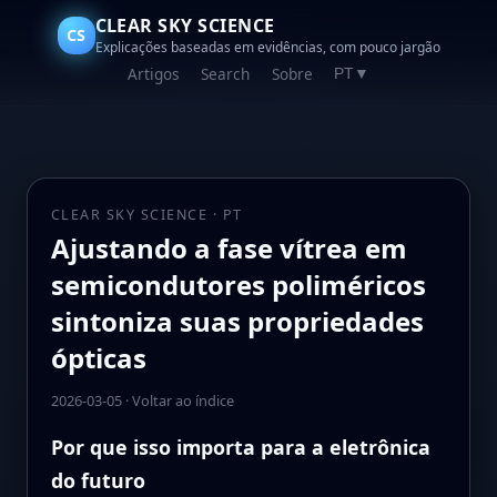
CLEAR SKY SCIENCE
CS
Explicações baseadas em evidências, com pouco jargão
Artigos
Search
Sobre
PT
▼
CLEAR SKY SCIENCE · PT
Ajustando a fase vítrea em
semicondutores poliméricos
sintoniza suas propriedades
ópticas
2026-03-05
·
Voltar ao índice
Por que isso importa para a eletrônica
do futuro