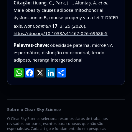
Citação:
Huang, C., Park, JH., Altıntaş, A.
et al.
Male obesity causes adipose mitochondrial
dysfunction in F
mouse progeny via a let-7-DICER
1
axis.
Nat Commun
17
, 3125 (2026).
https://doi.org/10.1038/s41467-026-69686-5
Palavras-chave:
obesidade paterna, microRNA
espermático, disfunção mitocondrial, tecido
adiposo, herança intergeracional
WhatsApp
Facebook
X
LinkedIn
Compartilhar
Sobre o Clear Sky Science
O Clear Sky Science seleciona resumos claros de trabalhos
revisados por pares, escritos para curiosos que não são
especialistas. Cada artigo é fundamentado em pesquisas