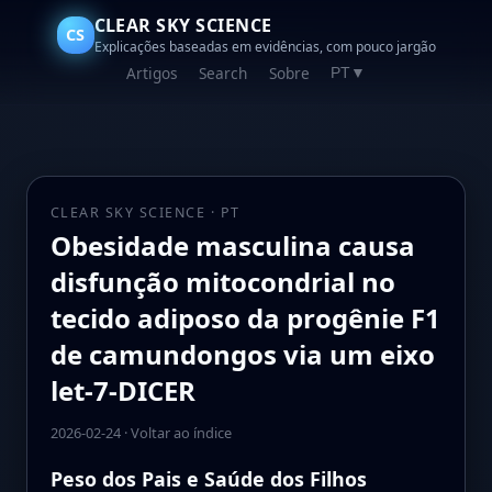
CLEAR SKY SCIENCE
CS
Explicações baseadas em evidências, com pouco jargão
Artigos
Search
Sobre
PT
▼
CLEAR SKY SCIENCE · PT
Obesidade masculina causa
disfunção mitocondrial no
tecido adiposo da progênie F1
de camundongos via um eixo
let-7-DICER
2026-02-24
·
Voltar ao índice
Peso dos Pais e Saúde dos Filhos