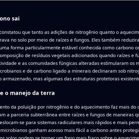
ono sai
constatou que tanto as adições de nitrogênio quanto o aqueci
rava no solo por meio de raízes e fungos. Eles também reduzi
 uma forma particularmente estável conhecida como carbono o
composição de resíduos vegetais adicionados quando raízes e 
otatividade e as comunidades fúngicas alteradas estimularam os
robianos e de carbono ligado a minerais declinaram sob nitro
 armazenado, mas algumas das estruturas protetoras existent
a e o manejo da terra
ento da poluição por nitrogênio e do aquecimento faz mais do
uram a parceria subterrânea entre raízes e fungos de maneira
eslocam‑se para sistemas radiculares mais rápidos e mais per
microbianos ganham acesso mais fácil a carbono antes protegid
e os solos podem se tornar um freio mais fraco sobre o aquecim