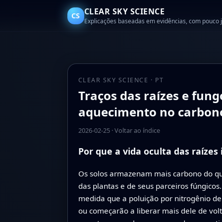
CLEAR SKY SCIENCE
CS
Explicações baseadas em evidências, com pouco 
CLEAR SKY SCIENCE · PT
Traços das raízes e fun
aquecimento no carbono
2026-02-25
·
Voltar ao índice
Por que a vida oculta das raízes
Os solos armazenam mais carbono do que
das plantas e de seus parceiros fúngico
medida que a poluição por nitrogênio d
ou começarão a liberar mais dele de volt