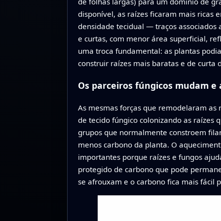
de folhas largas) para um domínio de g
disponível, as raízes ficaram mais rica
densidade tecidual — traços associados a
e curtas, com menor área superficial, r
uma troca fundamental: as plantas podia
construir raízes mais baratas e de curt
Os parceiros fúngicos mudam e 
As mesmas forças que remodelaram as ra
de tecido fúngico colonizando as raízes
grupos que normalmente constroem filam
menos carbono da planta. O aquecimento
importantes porque raízes e fungos ajud
protegido de carbono que pode permanec
se afrouxam e o carbono fica mais fácil 