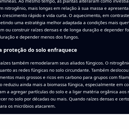
ramíneas. Ao mesmo tempo, as plantas alteraram como investia
s em nitrogênio, mais longas em relação à sua massa e apresent
 crescimento rápido e vida curta. O aquecimento, em contraste,
efletindo uma estratégia melhor adaptada a condições mais que
m ou construir raízes densas e de longa duração e depender fo
a duração e depender menos dos fungos.
a proteção do solo enfraquece
ízes também remodelaram seus aliados fúngicos. O nitrogênio
 quanto as redes fúngicas no solo circundante. Também desloco
entos mais grossos e ricos em carbono para grupos com filam
 reduziu ainda mais a biomassa fúngica, especialmente em co
am a agregar partículas do solo e a ligar matéria orgânica aos
er no solo por décadas ou mais. Quando raízes densas e certo
para os micróbios atacarem.