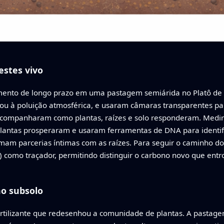
stes vivo
nto de longo prazo em uma pastagem semiárida no Platô de Lo
te ou à poluição atmosférica, e usaram câmaras transparentes 
, acompanharam como plantas, raízes e solo responderam. Medi
 plantas prosperaram e usaram ferramentas de DNA para identi
ormam parcerias íntimas com as raízes. Para seguir o caminho
) como traçador, permitindo distinguir o carbono novo que entr
o subsolo
ertilizante que redesenhou a comunidade de plantas. A pastag