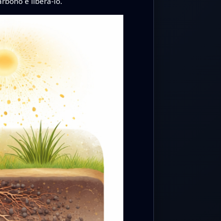
rbono e liberá‑lo.