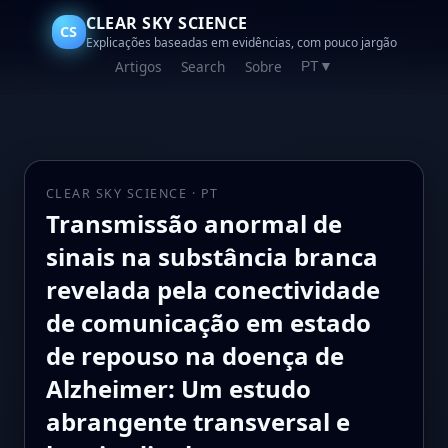
CLEAR SKY SCIENCE
CS
Explicações baseadas em evidências, com pouco jargão
Artigos
Search
Sobre
PT
▼
CLEAR SKY SCIENCE · PT
Transmissão anormal de
sinais na substância branca
revelada pela conectividade
de comunicação em estado
de repouso na doença de
Alzheimer: Um estudo
abrangente transversal e