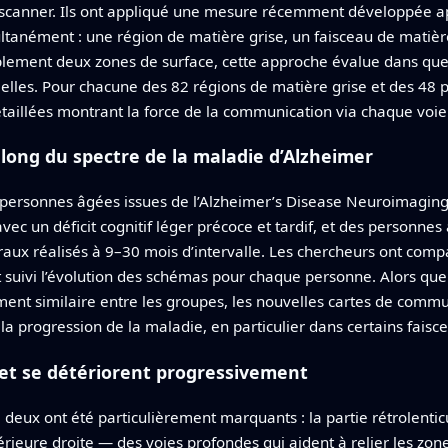
 scanner. Ils ont appliqué une mesure récemment développée a
simultanément : une région de matière grise, un faisceau de mati
mplement deux zones de surface, cette approche évalue dans qu
e elles. Pour chacune des 82 régions de matière grise et des 48 
étaillées montrant la force de la communication via chaque voie
long du spectre de la maladie d’Alzheimer
 personnes âgées issues de l’Alzheimer’s Disease Neuroimaging 
c un déficit cognitif léger précoce et tardif, et des personne
raux réalisés à 9–30 mois d’intervalle. Les chercheurs ont co
suivi l’évolution des schémas pour chaque personne. Alors que l
ent similaire entre les groupes, les nouvelles cartes de comm
a progression de la maladie, en particulier dans certains fais
ôt et se détériorent progressivement
eux ont été particulièrement marquants : la partie rétrolenticu
érieure droite — des voies profondes qui aident à relier les zon