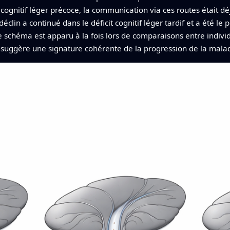
cognitif léger précoce, la communication via ces routes était dé
clin a continué dans le déficit cognitif léger tardif et a été le
schéma est apparu à la fois lors de comparaisons entre individu
 suggère une signature cohérente de la progression de la maladi