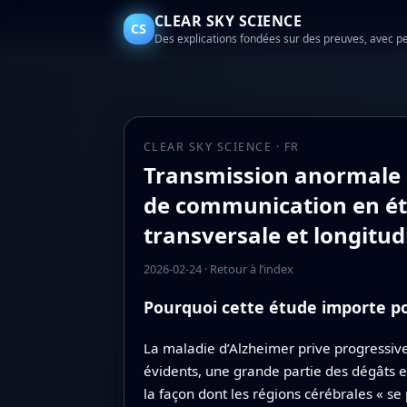
CLEAR SKY SCIENCE
CS
Des explications fondées sur des preuves, avec p
CLEAR SKY SCIENCE · FR
Transmission anormale d
de communication en éta
transversale et longitu
2026-02-24
·
Retour à l’index
Pourquoi cette étude importe pou
La maladie d’Alzheimer prive progressi
évidents, une grande partie des dégâts e
la façon dont les régions cérébrales « se