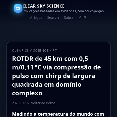
CLEAR SKY SCIENCE
CS
Explicações baseadas em evidências, com pouco jargão
Artigos
Search
Sobre
PT
▼
CLEAR SKY SCIENCE · PT
ROTDR de 45 km com 0,5
m/0,11 °C via compressão de
pulso com chirp de largura
quadrada em domínio
complexo
2026-03-16
·
Voltar ao índice
Medindo a temperatura do mundo com