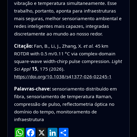
vibração e temperatura simultaneamente. Esse
trabalho, portanto, aponta para infraestruturas
mais seguras, melhor sensoriamento ambiental e
redes inteligentes mais capazes, integradas
discretamente ao mundo ao nosso redor.
Citação:
Fan, B., Li, J., Zhang, X.
et al.
45 km
ROTDR with 0.5 m/0.11 °C via complex-domain
square-wave width-chirp pulse compression.
Light
Sci Appl
15
, 175 (2026).
https://doi.org/10.1038/s41377-026-02245-1
Palavras-chave:
sensoriamento distribuído em
fibra, sensoriamento de temperatura Raman,
compressão de pulso, reflectometria óptica no
domínio do tempo, monitoramento de
infraestrutura
WhatsApp
Facebook
X
LinkedIn
Compartilhar