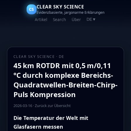
CLEAR SKY SCIENCE
CS
Evidenzbasierte, jargonarme Erklärungen
Artikel
Search
Über
DE
▼
CLEAR SKY SCIENCE · DE
45 km ROTDR mit 0,5 m/0,11
°C durch komplexe Bereichs-
Quadratwellen-Breiten-Chirp-
Puls Kompression
2026-03-16
·
Zurück zur Übersicht
Die Temperatur der Welt mit
Glasfasern messen