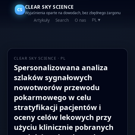
CLEAR SKY SCIENCE
CS
Wyjaśnienia oparte na dowodach, bez zbędnego żargonu
Artykuły
Search
O nas
PL
▼
CLEAR SKY SCIENCE · PL
Spersonalizowana analiza
szlaków sygnałowych
nowotworów przewodu
pokarmowego w celu
stratyfikacji pacjentów i
oceny celów lekowych przy
użyciu klinicznie pobranych