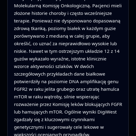
Molekularną Komisję Onkologiczną. Pacjenci mieli
złożone historie choroby i często wcześniejsze
terapie. Ponieważ nie dysponowano dopasowaną
zdrową tkanką, poziomy białek w każdym guzie
porównywano z medianą w całej grupie, aby
określić, co uznać za nieprawidłowo wysokie lub
niskie. Nawet w tym ostrzejszym układzie 12 z 14
guzów wykazało wyraźne, istotne klinicznie
wzorce aktywności szlaków. W dwóch
szczegółowych przykładach dane białkowe
potwierdziły na poziomie DNA amplifikację genu
FGFR2 w raku jelita grubego oraz utratę hamulca
mTOR w raku wątroby, silnie wspierając
rozważenie przez Komisję leków blokujących FGFR
lub hamujących mTOR. Ogólnie wyniki DigiWest
zgadzały się z kluczowymi czynnikami
genetycznymi i sugerowały cele lekowe w
większości ocenianych przypadków.