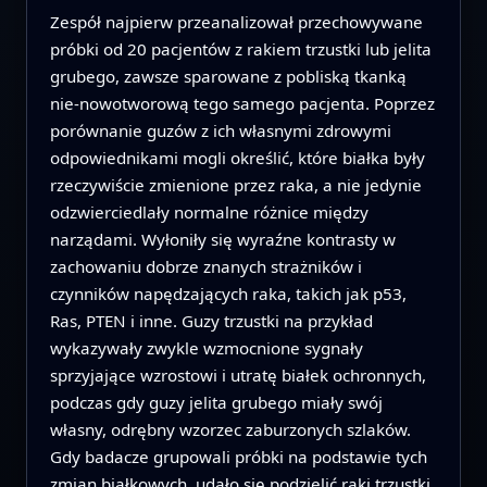
Zespół najpierw przeanalizował przechowywane
próbki od 20 pacjentów z rakiem trzustki lub jelita
grubego, zawsze sparowane z pobliską tkanką
nie‑nowotworową tego samego pacjenta. Poprzez
porównanie guzów z ich własnymi zdrowymi
odpowiednikami mogli określić, które białka były
rzeczywiście zmienione przez raka, a nie jedynie
odzwierciedlały normalne różnice między
narządami. Wyłoniły się wyraźne kontrasty w
zachowaniu dobrze znanych strażników i
czynników napędzających raka, takich jak p53,
Ras, PTEN i inne. Guzy trzustki na przykład
wykazywały zwykle wzmocnione sygnały
sprzyjające wzrostowi i utratę białek ochronnych,
podczas gdy guzy jelita grubego miały swój
własny, odrębny wzorzec zaburzonych szlaków.
Gdy badacze grupowali próbki na podstawie tych
zmian białkowych, udało się podzielić raki trzustki