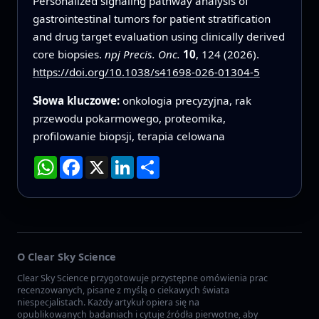
Personalized signaling pathway analysis of
gastrointestinal tumors for patient stratification
and drug target evaluation using clinically derived
core biopsies.
npj Precis. Onc.
10
, 124 (2026).
https://doi.org/10.1038/s41698-026-01304-5
Słowa kluczowe:
onkologia precyzyjna, rak
przewodu pokarmowego, proteomika,
profilowanie biopsji, terapia celowana
WhatsApp
Facebook
X
LinkedIn
Podziel
się
O Clear Sky Science
Clear Sky Science przygotowuje przystępne omówienia prac
recenzowanych, pisane z myślą o ciekawych świata
niespecjalistach. Każdy artykuł opiera się na
opublikowanych badaniach i cytuje źródła pierwotne, aby