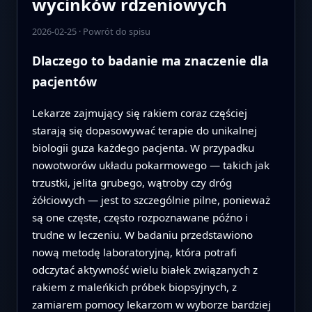
wycinków rdzeniowych
2026-02-25
·
Powrót do spisu
Dlaczego to badanie ma znaczenie dla
pacjentów
Lekarze zajmujący się rakiem coraz częściej
starają się dopasowywać terapie do unikalnej
biologii guza każdego pacjenta. W przypadku
nowotworów układu pokarmowego — takich jak
trzustki, jelita grubego, wątroby czy dróg
żółciowych — jest to szczególnie pilne, ponieważ
są one częste, często rozpoznawane późno i
trudne w leczeniu. W badaniu przedstawiono
nową metodę laboratoryjną, która potrafi
odczytać aktywność wielu białek związanych z
rakiem z maleńkich próbek biopsyjnych, z
zamiarem pomocy lekarzom w wyborze bardziej