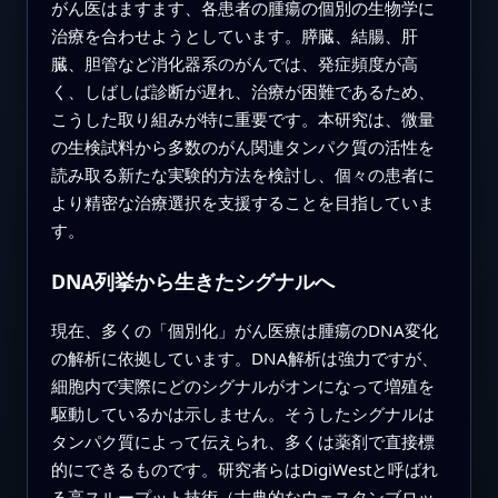
がん医はますます、各患者の腫瘍の個別の生物学に
治療を合わせようとしています。膵臓、結腸、肝
臓、胆管など消化器系のがんでは、発症頻度が高
く、しばしば診断が遅れ、治療が困難であるため、
こうした取り組みが特に重要です。本研究は、微量
の生検試料から多数のがん関連タンパク質の活性を
読み取る新たな実験的方法を検討し、個々の患者に
より精密な治療選択を支援することを目指していま
す。
DNA列挙から生きたシグナルへ
現在、多くの「個別化」がん医療は腫瘍のDNA変化
の解析に依拠しています。DNA解析は強力ですが、
細胞内で実際にどのシグナルがオンになって増殖を
駆動しているかは示しません。そうしたシグナルは
タンパク質によって伝えられ、多くは薬剤で直接標
的にできるものです。研究者らはDigiWestと呼ばれ
る高スループット技術（古典的なウェスタンブロッ