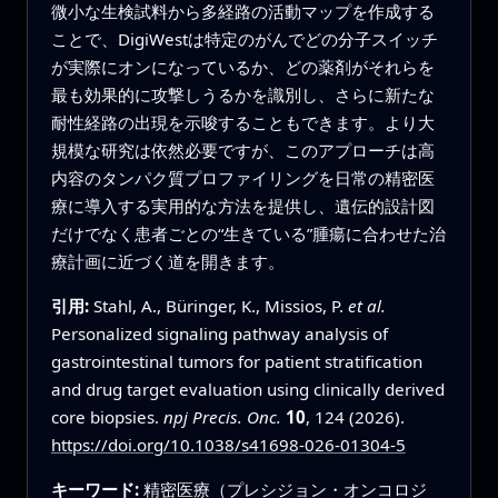
微小な生検試料から多経路の活動マップを作成する
ことで、DigiWestは特定のがんでどの分子スイッチ
が実際にオンになっているか、どの薬剤がそれらを
最も効果的に攻撃しうるかを識別し、さらに新たな
耐性経路の出現を示唆することもできます。より大
規模な研究は依然必要ですが、このアプローチは高
内容のタンパク質プロファイリングを日常の精密医
療に導入する実用的な方法を提供し、遺伝的設計図
だけでなく患者ごとの“生きている”腫瘍に合わせた治
療計画に近づく道を開きます。
引用:
Stahl, A., Büringer, K., Missios, P.
et al.
Personalized signaling pathway analysis of
gastrointestinal tumors for patient stratification
and drug target evaluation using clinically derived
core biopsies.
npj Precis. Onc.
10
, 124 (2026).
https://doi.org/10.1038/s41698-026-01304-5
キーワード:
精密医療（プレシジョン・オンコロジ