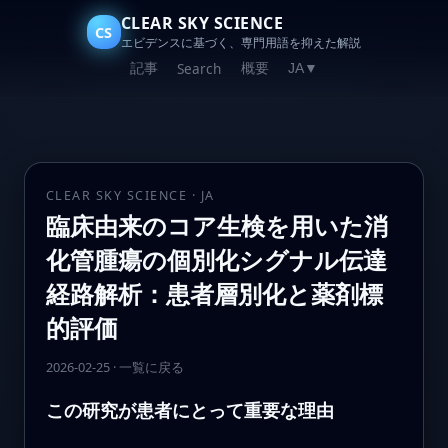
CLEAR SKY SCIENCE
CS
エビデンスに基づく、専門用語を抑えた解説
記事
概要
Search
JA
▼
CLEAR SKY SCIENCE · JA
臨床由来のコア生検を用いた消
化管腫瘍の個別化シグナル伝達
経路解析：患者層別化と薬剤標
的評価
2026-02-25
·
一覧に戻る
この研究が患者にとって重要な理由