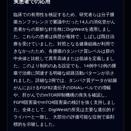
実患者での応用
臨床での有用性を検証するため、研究者らは分子腫
瘍カンファレンスで審議中だった14人の消化管がん
患者からの新鮮な針生検にDigiWestを適用しまし
た。これらの患者は病歴が複雑で、しばしば既往治
療を受けていました。対照となる健康組織が利用で
きなかったため、各腫瘍のタンパク質レベルは群の
中央値と比較して異常高値または低値を定義しまし
た。このより制約のある設定でも、14例中12例の腫
瘍で治療に関連する明確な経路活動パターンが示さ
れました。詳細な2例では、タンパク質データが結腸
がんにおけるFGFR2遺伝子のDNAレベルでの増幅
や、肝がんでのmTOR抑制機構の喪失を確認し、
FGFR阻害薬やmTOR阻害薬の検討を強く支持しまし
た。全体として、DigiWestの所見は主要な遺伝的ド
ライバーと一致し、大部分の評価可能な症例で薬剤
標的を示唆しました。