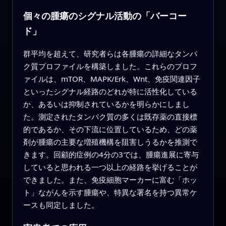
個々の腫瘍のシグナル活動の「バーコー
ド」
群平均を超えて、研究者らは各腫瘍の詳細なタンパ
ク質プロファイルを構築しました。これらのプロフ
ァイルは、mTOR、MAPK/Erk、Wnt、免疫関連因子
といったシグナル経路のどれが特に活性化している
か、あるいは抑制されているかを明らかにしまし
た。測定されたタンパク質の多くは既存薬の直接標
的であるか、その下流に位置しているため、どの薬
剤が腫瘍の主要な増殖機構を阻害しうるかを推測で
きます。回顧的症例の4分の3では、腫瘍進展に寄与
していると思われる一つ以上の経路を挙げることが
できました。また、免疫細胞マーカーに富む「ホッ
ト」ながんを示す腫瘍や、特異な署名を持つ異常ケ
ースも同定しました。