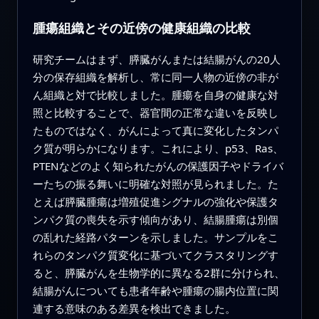
腫瘍組織とその近傍の健康組織の比較
研究チームはまず、膵臓がんまたは結腸がんの20人
分の保存組織を解析し、常に同一人物の近傍の非が
ん組織と対で比較しました。腫瘍を自身の健康な対
照と比較することで、器官間の正常な違いを反映し
たものではなく、がんによって真に変化したタンパ
ク質が明らかになります。これにより、p53、Ras、
PTENなどのよく知られたがんの保護因子やドライバ
ーたちの振る舞いに明確な対照が見られました。た
とえば膵臓腫瘍は増殖促進シグナルの強化や保護タ
ンパク質の喪失を示す傾向があり、結腸腫瘍は別個
の乱れた経路パターンを示しました。サンプルをこ
れらのタンパク質変化に基づいてクラスタリングす
ると、膵臓がんを生物学的に異なる2群に分けられ、
結腸がんについても患者年齢や腫瘍の腸内位置に関
連する意味のある差異を検出できました。