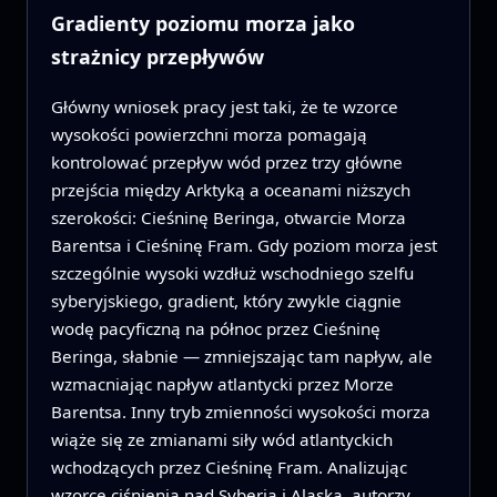
Gradienty poziomu morza jako
strażnicy przepływów
Główny wniosek pracy jest taki, że te wzorce
wysokości powierzchni morza pomagają
kontrolować przepływ wód przez trzy główne
przejścia między Arktyką a oceanami niższych
szerokości: Cieśninę Beringa, otwarcie Morza
Barentsa i Cieśninę Fram. Gdy poziom morza jest
szczególnie wysoki wzdłuż wschodniego szelfu
syberyjskiego, gradient, który zwykle ciągnie
wodę pacyficzną na północ przez Cieśninę
Beringa, słabnie — zmniejszając tam napływ, ale
wzmacniając napływ atlantycki przez Morze
Barentsa. Inny tryb zmienności wysokości morza
wiąże się ze zmianami siły wód atlantyckich
wchodzących przez Cieśninę Fram. Analizując
wzorce ciśnienia nad Syberią i Alaską, autorzy