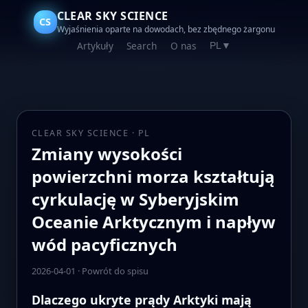
CLEAR SKY SCIENCE
CS
Wyjaśnienia oparte na dowodach, bez zbędnego żargonu
Artykuły
Search
O nas
PL
▼
CLEAR SKY SCIENCE · PL
Zmiany wysokości
powierzchni morza kształtują
cyrkulację w Syberyjskim
Oceanie Arktycznym i napływ
wód pacyficznych
2026-04-01
·
Powrót do spisu
Dlaczego ukryte prądy Arktyki mają