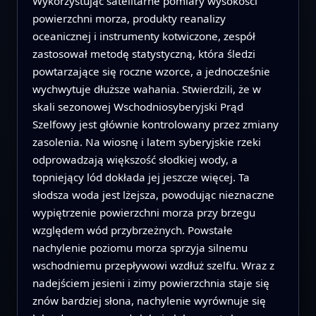
Wykorzystując satelitarne pomiary wysokości
powierzchni morza, produkty reanalizy
oceanicznej i instrumenty kotwiczone, zespół
zastosował metodę statystyczną, która śledzi
powtarzające się roczne wzorce, a jednocześnie
wychwytuje dłuższe wahania. Stwierdzili, że w
skali sezonowej Wschodniosyberyjski Prąd
Szelfowy jest głównie kontrolowany przez zmiany
zasolenia. Na wiosnę i latem syberyjskie rzeki
odprowadzają większość słodkiej wody, a
topniejący lód dokłada jej jeszcze więcej. Ta
słodsza woda jest lżejsza, powodując nieznaczne
wypiętrzenie powierzchni morza przy brzegu
względem wód przybrzeżnych. Powstałe
nachylenie poziomu morza sprzyja silnemu
wschodniemu przepływowi wzdłuż szelfu. Wraz z
nadejściem jesieni i zimy powierzchnia staje się
znów bardziej słona, nachylenie wyrównuje się