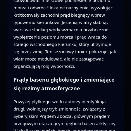
spowodować miejscowe podniesienie poziomu
morza i odwrócić lokalne nachylenie, wywołując
krótkotrwały zachodni prąd biegnący wbrew
typowemu kierunkowi. Jesienią wiatry słabną,
warstwa słodkiej wody wzmacnia przybrzeżne
wypiętrzenie poziomu morza i prąd wraca do
stałego wschodniego kierunku, który utrzymuje
się przez zimę. Ten sezonowy taniec pokazuje, jak
wiatr może modulować, ale nie zastępować,
organizującą rolę wyporności.
Prądy basenu głębokiego i zmieniające
się reżimy atmosferyczne
Powyżej płytkiego szelfu autorzy identyfikują
drugi, wolniejszy tryb zmienności związany z
Syberyjskim Prądem Zbocza, głównym prądem
brzegowym otaczającym głęboki basen arktyczny.
W skali czasu dwóch–trzech lat poziom morza ma