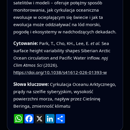
satelitów i modeli – oferuje potężny sposób
monitorowania, jak cyrkulacja oceaniczna
ewoluuje w ocieplającym się świecie i jak ta
ewolucja może oddziaływać na lód morski,
pogodę i ekosystemy w nadchodzących dekadach.
Cytowanie:
Park, T., Cho, KH., Lee, E.
et al.
Sea
surface height variability shapes Siberian Arctic
Ocean circulation and Pacific Water inflow.
npj
Clim Atmos Sci
(2026).
https://doi.org/10.1038/s41612-026-01393-w
Słowa kluczowe:
Cyrkulacja Oceanu Arktycznego,
prądy na szelfie syberyjskim, wysokość
powierzchni morza, napływ przez Cieśninę
Beringa, zmienność klimatu
WhatsApp
Facebook
X
LinkedIn
Podziel
się