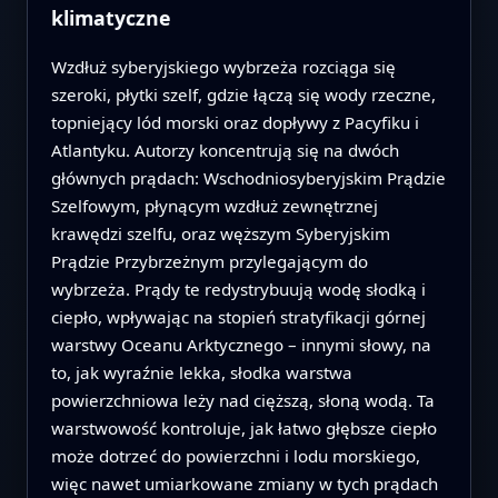
klimatyczne
Wzdłuż syberyjskiego wybrzeża rozciąga się
szeroki, płytki szelf, gdzie łączą się wody rzeczne,
topniejący lód morski oraz dopływy z Pacyfiku i
Atlantyku. Autorzy koncentrują się na dwóch
głównych prądach: Wschodniosyberyjskim Prądzie
Szelfowym, płynącym wzdłuż zewnętrznej
krawędzi szelfu, oraz węższym Syberyjskim
Prądzie Przybrzeżnym przylegającym do
wybrzeża. Prądy te redystrybuują wodę słodką i
ciepło, wpływając na stopień stratyfikacji górnej
warstwy Oceanu Arktycznego – innymi słowy, na
to, jak wyraźnie lekka, słodka warstwa
powierzchniowa leży nad cięższą, słoną wodą. Ta
warstwowość kontroluje, jak łatwo głębsze ciepło
może dotrzeć do powierzchni i lodu morskiego,
więc nawet umiarkowane zmiany w tych prądach