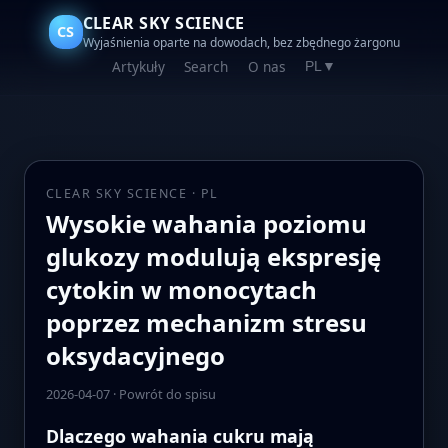
CLEAR SKY SCIENCE
CS
Wyjaśnienia oparte na dowodach, bez zbędnego żargonu
Artykuły
Search
O nas
PL
▼
CLEAR SKY SCIENCE · PL
Wysokie wahania poziomu
glukozy modulują ekspresję
cytokin w monocytach
poprzez mechanizm stresu
oksydacyjnego
2026-04-07
·
Powrót do spisu
Dlaczego wahania cukru mają