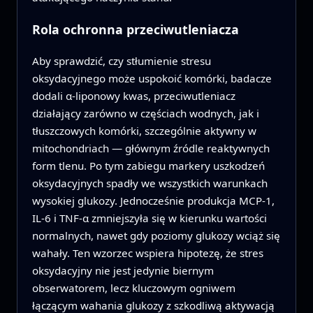
Rola ochronna przeciwutleniacza
Aby sprawdzić, czy stłumienie stresu
oksydacyjnego może uspokoić komórki, badacze
dodali α-liponowy kwas, przeciwutleniacz
działający zarówno w częściach wodnych, jak i
tłuszczowych komórki, szczególnie aktywny w
mitochondriach — głównym źródle reaktywnych
form tlenu. Po tym zabiegu markery uszkodzeń
oksydacyjnych spadły we wszystkich warunkach
wysokiej glukozy. Jednocześnie produkcja MCP-1,
IL-6 i TNF-α zmniejszyła się w kierunku wartości
normalnych, nawet gdy poziomy glukozy wciąż się
wahały. Ten wzorzec wspiera hipotezę, że stres
oksydacyjny nie jest jedynie biernym
obserwatorem, lecz kluczowym ogniwem
łączącym wahania glukozy z szkodliwą aktywacją