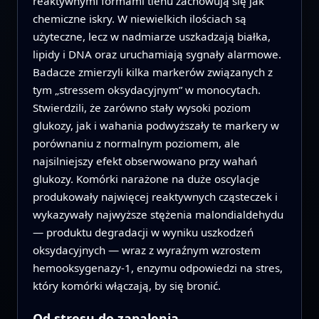
reaktywnymi formami tlenu zachowują się jak
chemiczne iskry. W niewielkich ilościach są
użyteczne, lecz w nadmiarze uszkadzają białka,
lipidy i DNA oraz uruchamiają sygnały alarmowe.
Badacze zmierzyli kilka markerów związanych z
tym „stressem oksydacyjnym” w monocytach.
Stwierdzili, że zarówno stały wysoki poziom
glukozy, jak i wahania podwyższały te markery w
porównaniu z normalnym poziomem, ale
najsilniejszy efekt obserwowano przy wahań
glukozy. Komórki narażone na duże oscylacje
produkowały najwięcej reaktywnych cząsteczek i
wykazywały najwyższe stężenia malondialdehydu
— produktu degradacji w wyniku uszkodzeń
oksydacyjnych — wraz z wyraźnym wzrostem
hemooksygenazy-1, enzymu odpowiedzi na stres,
który komórki włączają, by się bronić.
Od stresu do zapalenia