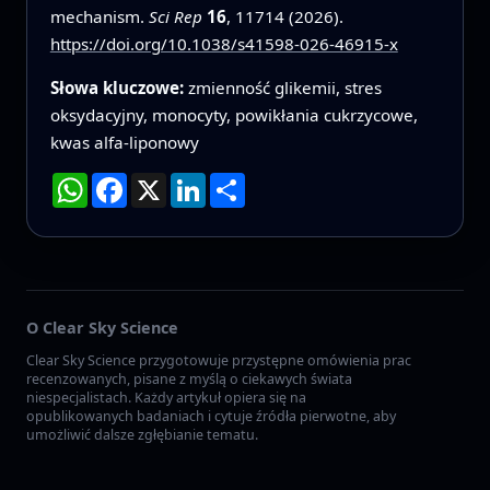
mechanism.
Sci Rep
16
, 11714 (2026).
https://doi.org/10.1038/s41598-026-46915-x
Słowa kluczowe:
zmienność glikemii, stres
oksydacyjny, monocyty, powikłania cukrzycowe,
kwas alfa-liponowy
WhatsApp
Facebook
X
LinkedIn
Podziel
się
O Clear Sky Science
Clear Sky Science przygotowuje przystępne omówienia prac
recenzowanych, pisane z myślą o ciekawych świata
niespecjalistach. Każdy artykuł opiera się na
opublikowanych badaniach i cytuje źródła pierwotne, aby
umożliwić dalsze zgłębianie tematu.