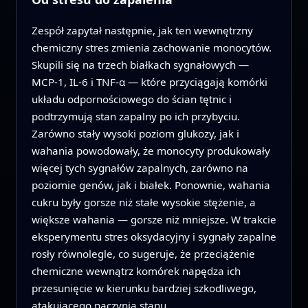
Zespół zapytał następnie, jak ten wewnętrzny
chemiczny stres zmienia zachowanie monocytów.
Skupili się na trzech białkach sygnałowych —
MCP-1, IL-6 i TNF-α — które przyciągają komórki
układu odpornościowego do ścian tętnic i
podtrzymują stan zapalny po ich przybyciu.
Zarówno stały wysoki poziom glukozy, jak i
wahania powodowały, że monocyty produkowały
więcej tych sygnałów zapalnych, zarówno na
poziomie genów, jak i białek. Ponownie, wahania
cukru były gorsze niż stałe wysokie stężenie, a
większe wahania — gorsze niż mniejsze. W trakcie
eksperymentu stres oksydacyjny i sygnały zapalne
rosły równolegle, co sugeruje, że przeciążenie
chemiczne wewnątrz komórek napędza ich
przesunięcie w kierunku bardziej szkodliwego,
atakującego naczynia stanu.