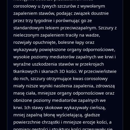
corosolowy u żywych szczurów z wywołanym
zapaleniem stawów, podając związek doustnie
przez trzy tygodnie i porównując go ze
standardowym lekiem przeciwzapalnym. Szczury z
nieleczonym zapaleniem traciły na wadze,
rozwijały opuchnięte, bolesne łapy oraz
wykazywały powiększone organy odpornościowe,
wysokie poziomy mediatorów zapalnych we krwi i
wyraźne uszkodzenia stawów w przekrojach
tkankowych i skanach 3D kości. W przeciwieństwie
do nich, szczury otrzymujące kwas corosolowy
miały niższe wyniki nasilenia zapalenia, zdrowszą
masę ciała, mniejsze organy odpornościowe oraz
obniżone poziomy mediatorów zapalnych we
krwi. Ich stawy skokowe wykazywały cieńszą,
mniej zapalną błonę wyściełającą, gładsze
powierzchnie chrząstki i mniejsze erozje kości, a
pomiary gęstości i struktury kości przesuwały się