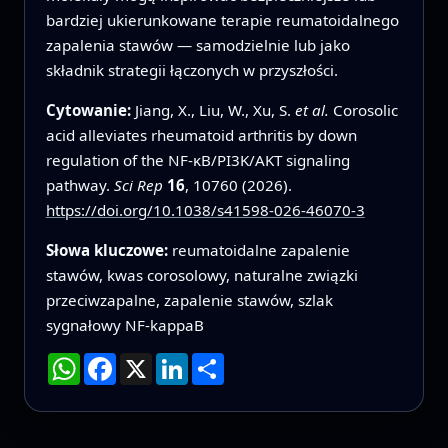
bardziej ukierunkowane terapie reumatoidalnego
zapalenia stawów — samodzielnie lub jako
składnik strategii łączonych w przyszłości.
Cytowanie:
Jiang, X., Liu, W., Xu, S.
et al.
Corosolic
acid alleviates rheumatoid arthritis by down
regulation of the NF-κB/PI3K/AKT signaling
pathway.
Sci Rep
16
, 10760 (2026).
https://doi.org/10.1038/s41598-026-46070-3
Słowa kluczowe:
reumatoidalne zapalenie
stawów, kwas corosolowy, naturalne związki
przeciwzapalne, zapalenie stawów, szlak
sygnałowy NF-kappaB
WhatsApp
Facebook
X
LinkedIn
Podziel
się