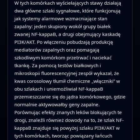
W tych komórkach wyściełających stawy działają
dwa główne szlaki sygnałowe, które funkcjonują
jak systemy alarmowe wzmacniające stan
zapalny: jeden skupiony wokół grupy białek
zwanej NF-kappaB, a drugi obejmujący kaskadę
PI3K/AKT. Po włączeniu pobudzają produkcję
mediatorów zapalnych oraz pomagają
szkodliwym komórkom przetrwać i naciekać
tkankę. Za pomocą testów białkowych i
mikroskopii fluorescencyjnej zespół wykazał, że
kwas corosolowy tłumił chemiczne „włączniki” w
obu szlakach i uniemożliwiał NF-kappaB
przemieszczanie się do jądra komórkowego, gdzie
normalnie aktywowałby geny zapalne.
Porównując efekty znanych leków blokujących te
drogi, znaleźli również dowody na to, że szlak NF-
kappaB znajduje się powyżej szlaku PI3K/AKT w
tych komórkach, tworząc powiązany łańcuch