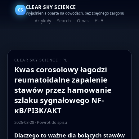
CLEAR SKY SCIENCE
CS
Wyjaśnienia oparte na dowodach, bez zbędnego żargonu
Artykuły
Search
O nas
PL
▼
CLEAR SKY SCIENCE · PL
Kwas corosolowy łagodzi
reumatoidalne zapalenie
stawów przez hamowanie
szlaku sygnałowego NF-
κB/PI3K/AKT
2026-03-28
·
Powrót do spisu
Dlaczego to ważne dla bolących stawów