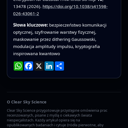
13478 (2026).
https://doi.org/10.1038/s41598-
026-43061-2
Słowa kluczowe:
bezpieczeństwo komunikacji
optycznej, szyfrowanie warstwy fizycznej,
maskowanie przez dithering Gaussowski,
modulacja amplitudy impulsu, kryptografia
inspirowana kwantowo
WhatsApp
Facebook
X
LinkedIn
Podziel
się
O Clear Sky Science
Clear Sky Science przygotowuje przystępne omówienia prac
recenzowanych, pisane z myślą o ciekawych świata
niespecjalistach. Każdy artykuł opiera się na
opublikowanych badaniach i cytuje źródła pierwotne, aby