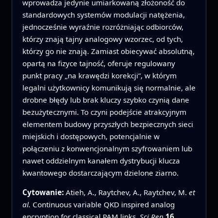
wprowadza jedynie umiarkowaną złożoność do
standardowych systemów modulacji natężenia,
jednocześnie wyraźnie rozróżniając odbiorców,
którzy znają tajny analogowy wzorzec, od tych,
którzy go nie znają. Zamiast obiecywać absolutną,
opartą na fizyce tajność, oferuje regulowany
punkt pracy „na krawędzi korekcji”, w którym
legalni użytkownicy komunikują się normalnie, ale
drobne błędy lub brak kluczy szybko czynią dane
bezużytecznymi. To czyni podejście atrakcyjnym
elementem budowy przyszłych bezpiecznych sieci
miejskich i dostępowych, potencjalnie w
połączeniu z konwencjonalnym szyfrowaniem lub
nawet oddzielnym kanałem dystrybucji klucza
kwantowego dostarczającym dzielone ziarno.
Cytowanie:
Atieh, A., Raytchev, A., Raytchev, M.
et
al.
Continuous variable QKD inspired analog
encryption for classical PAM links.
Sci Rep
16
,