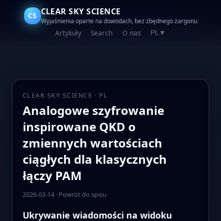
CLEAR SKY SCIENCE
CS
Wyjaśnienia oparte na dowodach, bez zbędnego żargonu
Artykuły
Search
O nas
PL
▼
CLEAR SKY SCIENCE · PL
Analogowe szyfrowanie
inspirowane QKD o
zmiennych wartościach
ciągłych dla klasycznych
łączy PAM
2026-03-14
·
Powrót do spisu
Ukrywanie wiadomości na widoku