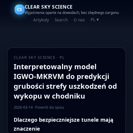
CLEAR SKY SCIENCE
CS
Wyjaśnienia oparte na dowodach, bez zbędnego żargonu
Artykuły
Search
O nas
PL
▼
CLEAR SKY SCIENCE · PL
Interpretowalny model
IGWO‑MKRVM do predykcji
grubości strefy uszkodzeń od
wykopu w chodniku
2026-03-14
·
Powrót do spisu
Dlaczego bezpieczniejsze tunele mają
znaczenie