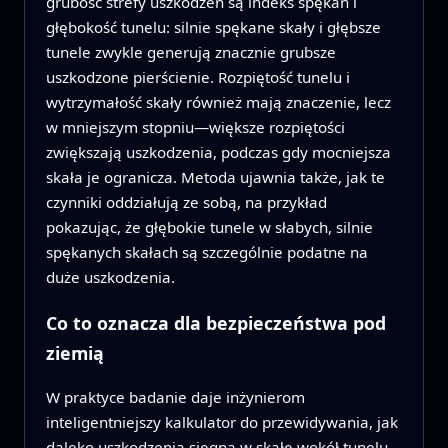
grubość strefy uszkodzeń są indeks spękań i
głębokość tunelu: silnie spękane skały i głębsze
tunele zwykle generują znacznie grubsze
uszkodzone pierścienie. Rozpiętość tunelu i
wytrzymałość skały również mają znaczenie, lecz
w mniejszym stopniu—większe rozpiętości
zwiększają uszkodzenia, podczas gdy mocniejsza
skała je ogranicza. Metoda ujawnia także, jak te
czynniki oddziałują ze sobą, na przykład
pokazując, że głębokie tunele w słabych, silnie
spękanych skałach są szczególnie podatne na
duże uszkodzenia.
Co to oznacza dla bezpieczeństwa pod
ziemią
W praktyce badanie daje inżynierom
inteligentniejszy kalkulator do przewidywania, jak
daleko uszkodzenia sięgną w skałę wokół tunelu,