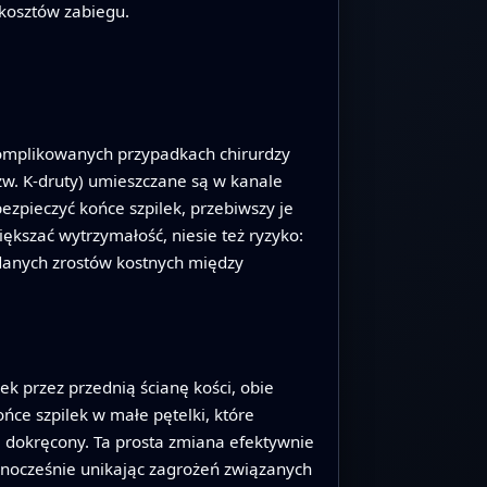
 kosztów zabiegu.
komplikowanych przypadkach chirurdzy
tzw. K-druty) umieszczane są w kanale
zpieczyć końce szpilek, przebiwszy je
kszać wytrzymałość, niesie też ryzyko:
ądanych zrostów kostnych między
k przez przednią ścianę kości, obie
ońce szpilek w małe pętelki, które
 i dokręcony. Ta prosta zmiana efektywnie
ednocześnie unikając zagrożeń związanych