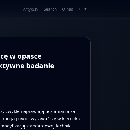
Artykuły
Search
O nas
PL
▼
icę w opasce
ektywne badanie
dzy zwykle naprawiają te złamania za
ki mogą powoli wysuwać się w kierunku
 modyfikację standardowej techniki