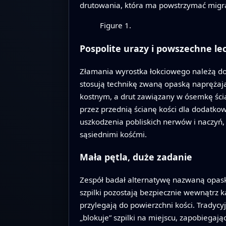
drutowania, która ma powstrzymać migrac
Figure 1.
Pospolite urazy i powszechne le
Złamania wyrostka łokciowego należą do
stosują technikę zwaną opaską naprężając
kostnym, a drut zawiązany w ósemkę ścią
przez przednią ścianę kości dla dodatko
uszkodzenia pobliskich nerwów i naczyń
sąsiednimi kośćmi.
Mała pętla, duże zadanie
Zespół badał alternatywę nazwaną opaską
szpilki pozostają bezpiecznie wewnątrz ka
przylegają do powierzchni kości. Tradycy
„blokuje” szpilki na miejscu, zapobiegaj