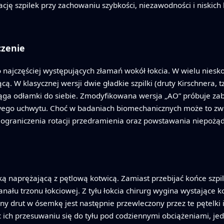
ję szpilek przy zachowaniu szybkości, niezawodności i niskich
czenie
 najczęściej występujących złamań wokół łokcia. W wielu nies
ą. W klasycznej wersji dwie gładkie szpilki (druty Kirschnera, 
ga odłamki do siebie. Zmodyfikowana wersja „AO” próbuje zabe
wego uchwytu. Choć w badaniach biomechanicznych może to zwię
, ograniczenia rotacji przedramienia oraz powstawania niepoż
 naprężającą z pętlową kotwicą. Zamiast przebijać końce szpile
nału trzonu łokciowej. Z tyłu łokcia chirurg wygina wystające k
jny drut w ósemkę jest następnie przewleczony przez te pętelki
ąc ich przesuwaniu się do tyłu pod codziennymi obciążeniami, j