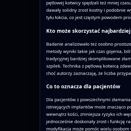
pętlowej kotwicy spędzali też mniej czas
dawały solidny zrost kostny i podobnie wy
tyłu łokcia, co jest częstym powodem pro
Kto może skorzystać najbardziej
Badanie analizowało też osobno prostsze
metody wyniki takie jak czas gojenia, bó
tradycyjnej bardziej skomplikowane złam
szpilek. Technika z pętlową kotwicą zda
choć autorzy zaznaczają, że liczba przy
Co to oznacza dla pacjentów
Dla pacjentów z powszechnymi złamania
istniejących implantów może znacząco po
wewnątrz kości, zmniejsza ryzyko ich węd
jednocześnie doskonały zrost i funkcję 
modyfikacja może pomóc wielu osobom wró