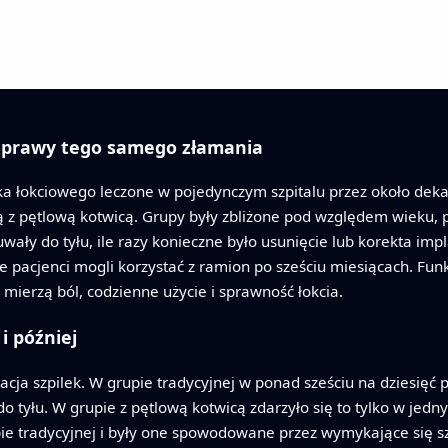
prawy tego samego złamania
a łokciowego leczone w pojedynczym szpitalu przez około dekad
pętlową kotwicą. Grupy były zbliżone pod względem wieku, płc
esuwały do tyłu, ile razy konieczne było usunięcie lub korekta i
rze pacjenci mogli korzystać z ramion po sześciu miesiącach. F
mierzą ból, codzienne użycie i sprawność łokcia.
i później
racja szpilek. W grupie tradycyjnej w ponad sześciu na dziesi
 tyłu. W grupie z pętlową kotwicą zdarzyło się to tylko w jedny
 tradycyjnej i były one spowodowane przez wymykające się szpi