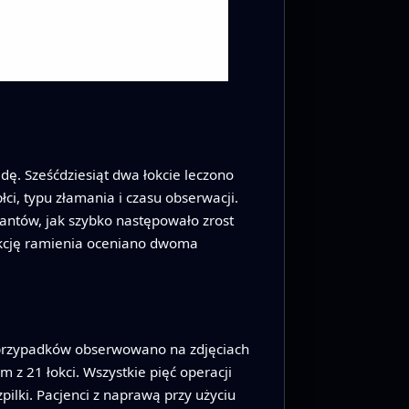
ę. Sześćdziesiąt dwa łokcie leczono
i, typu złamania i czasu obserwacji.
mplantów, jak szybko następowało zrost
unkcję ramienia oceniano dwoma
ęć przypadków obserwowano na zdjęciach
m z 21 łokci. Wszystkie pięć operacji
lki. Pacjenci z naprawą przy użyciu