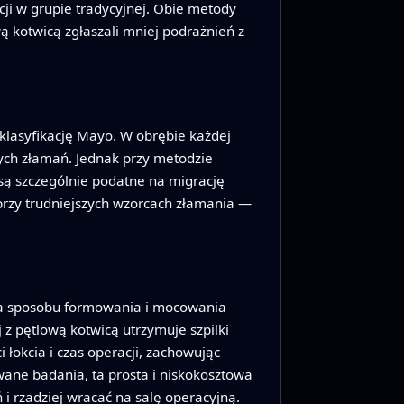
cji w grupie tradycyjnej. Obie metody
wą kotwicą zgłaszali mniej podrażnień z
klasyfikację Mayo. W obrębie każdej
onych złamań. Jednak przy metodzie
są szczególnie podatne na migrację
 przy trudniejszych wzorcach złamania —
na sposobu formowania i mocowania
z pętlową kotwicą utrzymuje szpilki
 łokcia i czas operacji, zachowując
wane badania, ta prosta i niskokosztowa
i rzadziej wracać na salę operacyjną.