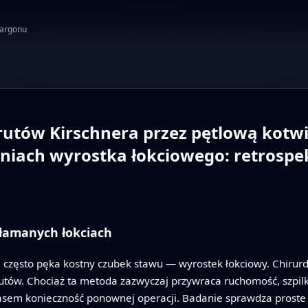
żargonu
rutów Kirschnera przez pętlową kotw
aniach wyrostka łokciowego: retrosp
złamanych łokciach
ć, często pęka kostny czubek stawu — wyrostek łokciowy. Chirur
rutów. Chociaż ta metoda zazwyczaj przywraca ruchomość, szpil
zasem konieczność ponownej operacji. Badanie sprawdza proste