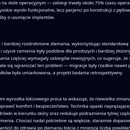
u na stole operacyjnym — zabiegi trwały około 75% czasu opera
sokie wyniki funkcjonalne, lecz pacjenci po konstrukcji z pętlo
śby o usunięcie implantów.
 i bardziej rozdrobnione złamania, wykorzystując standardową 
l i użycie ramienia były podobne dla prostszych i bardziej złoż
ania częściej wymagały zabiegów rewizyjnych, co sugeruje, że 
wała się ograniczać ten problem — migracje były rzadkie nawet
padków była umiarkowana, a projekt badania retrospektywny.
mi wyrostka łokciowego praca ta wskazuje, że niewielka zmia
prawić komfort i bezpieczeństwo. Technika opaski naprężającej 
rówki w kierunku skóry oraz redukuje podrażnienia tylnej części
ramienia. Chociaż nadal potrzebne są większe, starannie dopaso
cić do zdrowia po złamaniu łokcia z mniejszą liczbą powikłań 