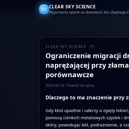
CLEAR SKY SCIENCE
CS
Wyjaśnienia oparte na dowodach, bez zbędnego 
CLEAR SKY SCIENCE · PL
Ograniczenie migracji d
naprężającej przy złam
porównawcze
2026-04-13
·
Powrót do spisu
Dlaczego to ma znaczenie przy 
Gdy ktoś upadnie i uderzy o zgięty łokie
pomocą cienkich metalowych szpilek i d
skóry, powodując ból, podrażnienie, a c