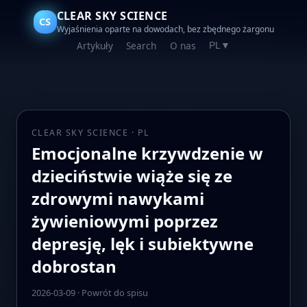
CLEAR SKY SCIENCE
CS
Wyjaśnienia oparte na dowodach, bez zbędnego żargonu
Artykuły
Search
O nas
PL
▼
CLEAR SKY SCIENCE · PL
Emocjonalne krzywdzenie w
dzieciństwie wiąże się ze
zdrowymi nawykami
żywieniowymi poprzez
depresję, lęk i subiektywne
dobrostan
2026-03-09
·
Powrót do spisu