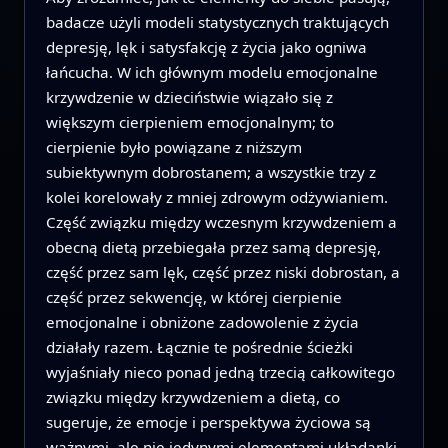
badacze użyli modeli statystycznych traktujących
depresję, lęk i satysfakcję z życia jako ogniwa
łańcucha. W ich głównym modelu emocjonalne
krzywdzenie w dzieciństwie wiązało się z
większym cierpieniem emocjonalnym; to
cierpienie było powiązane z niższym
subiektywnym dobrostanem; a wszystkie trzy z
kolei korelowały z mniej zdrowym odżywianiem.
Część związku między wczesnym krzywdzeniem a
obecną dietą przebiegała przez samą depresję,
część przez sam lęk, część przez niski dobrostan, a
część przez sekwencję, w której cierpienie
emocjonalne i obniżone zadowolenie z życia
działały razem. Łącznie te pośrednie ścieżki
wyjaśniały nieco ponad jedną trzecią całkowitego
związku między krzywdzeniem a dietą, co
sugeruje, że emocje i perspektywa życiowa są
ważnymi, ale nie jedynymi elementami układanki.