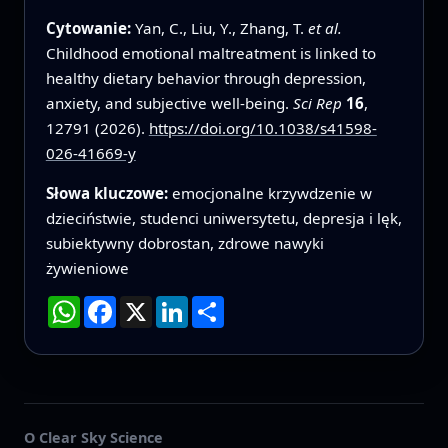
Cytowanie:
Yan, C., Liu, Y., Zhang, T.
et al.
Childhood emotional maltreatment is linked to
healthy dietary behavior through depression,
anxiety, and subjective well-being.
Sci Rep
16
,
12791 (2026).
https://doi.org/10.1038/s41598-
026-41669-y
Słowa kluczowe:
emocjonalne krzywdzenie w
dzieciństwie, studenci uniwersytetu, depresja i lęk,
subiektywny dobrostan, zdrowe nawyki
żywieniowe
WhatsApp
Facebook
X
LinkedIn
Podziel
się
O Clear Sky Science