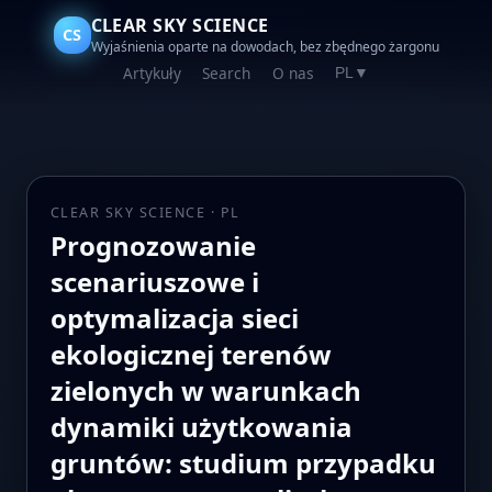
CLEAR SKY SCIENCE
CS
Wyjaśnienia oparte na dowodach, bez zbędnego żargonu
Artykuły
Search
O nas
PL
▼
CLEAR SKY SCIENCE · PL
Prognozowanie
scenariuszowe i
optymalizacja sieci
ekologicznej terenów
zielonych w warunkach
dynamiki użytkowania
gruntów: studium przypadku