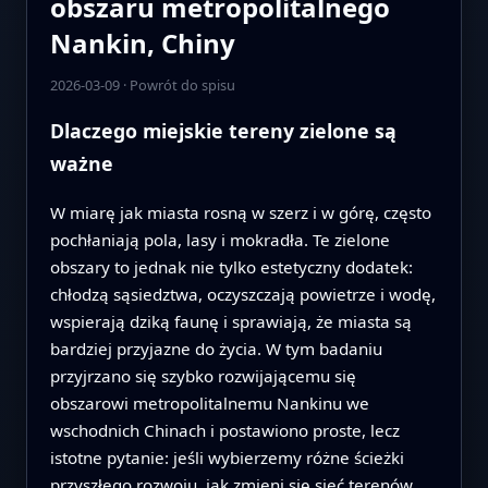
obszaru metropolitalnego
Nankin, Chiny
2026-03-09
·
Powrót do spisu
Dlaczego miejskie tereny zielone są
ważne
W miarę jak miasta rosną w szerz i w górę, często
pochłaniają pola, lasy i mokradła. Te zielone
obszary to jednak nie tylko estetyczny dodatek:
chłodzą sąsiedztwa, oczyszczają powietrze i wodę,
wspierają dziką faunę i sprawiają, że miasta są
bardziej przyjazne do życia. W tym badaniu
przyjrzano się szybko rozwijającemu się
obszarowi metropolitalnemu Nankinu we
wschodnich Chinach i postawiono proste, lecz
istotne pytanie: jeśli wybierzemy różne ścieżki
przyszłego rozwoju, jak zmieni się sieć terenów