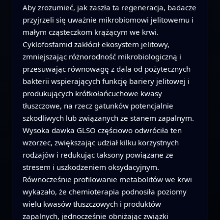
Aby zrozumieć, jak zaszła ta regeneracja, badacze
przyjrzeli się uważnie mikrobiomowi jelitowemu i
małym cząsteczkom krążącym we krwi.
Cyklofosfamid zakłócił ekosystem jelitowy,
zmniejszając różnorodność mikrobiologiczną i
przesuwając równowagę z dala od pożytecznych
bakterii wspierających funkcję bariery jelitowej i
produkujących krótkołańcuchowe kwasy
tłuszczowe, na rzecz gatunków potencjalnie
szkodliwych lub związanych ze stanem zapalnym.
Wysoka dawka GLSO częściowo odwróciła ten
wzorzec, zwiększając udział kilku korzystnych
rodzajów i redukując taksony powiązane ze
stresem i uszkodzeniem oksydacyjnym.
Równocześnie profilowanie metabolitów we krwi
wykazało, że chemioterapia podnosiła poziomy
wielu kwasów tłuszczowych i produktów
zapalnych, jednocześnie obniżając związki