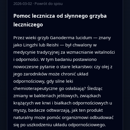
2026-03-02
·
Powrót do spisu
Pomoc lecznicza od słynnego grzyba
leczniczego
Przez wieki grzyb Ganoderma lucidum — znany
jako Lingzhi lub Reishi — był chwalony w
medycynie tradycyjnej za wzmacnianie witalności
i odporności. W tym badaniu postawiono
nowoczesne pytanie o stare lekarstwo: czy olej z
jego zarodników może chronić układ
odpornościowy, gdy silne leki
chemioterapeutyczne go osłabiają? Śledząc
zmiany w bakteriach jelitowych, związkach
krążących we krwi i białkach odpornościowych u
myszy, badacze odtwarzają, jak ten produkt
naturalny może pomóc organizmowi odbudować
się po uszkodzeniu układu odpornościowego.