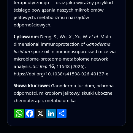
terapeutycznego — oraz jako wyraźny przykład
ścisłego powiązania naszych mikrobiomów
jelitowych, metabolizmu i narządów
odpornościowych.
Cytowanie:
Deng, S., Wu, X., Xu, W.
et al.
Multi-
dimensional immunoprotection of
Ganoderma
lucidum
spore oil in immunosuppressed mice via
microbiome-proteome-metabolome network
analysis.
Sci Rep
16
, 11548 (2026).
https://doi.org/10.1038/s41598-026-40137-x
Słowa kluczowe:
Ganoderma lucidum, ochrona
odporności, mikrobiom jelitowy, skutki uboczne
chemioterapii, metabolomika
WhatsApp
Facebook
X
LinkedIn
Podziel
się