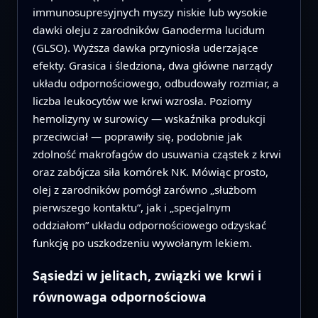
immunosupresyjnych myszy niskie lub wysokie
dawki oleju z zarodników Ganoderma lucidum
(GLSO). Wyższa dawka przyniosła uderzające
efekty. Grasica i śledziona, dwa główne narządy
układu odpornościowego, odbudowały rozmiar, a
liczba leukocytów we krwi wzrosła. Poziomy
hemolizyny w surowicy — wskaźnika produkcji
przeciwciał — poprawiły się, podobnie jak
zdolność makrofagów do usuwania cząstek z krwi
oraz zabójcza siła komórek NK. Mówiąc prosto,
olej z zarodników pomógł zarówno „służbom
pierwszego kontaktu”, jak i „specjalnym
oddziałom” układu odpornościowego odzyskać
funkcję po uszkodzeniu wywołanym lekiem.
Sąsiedzi w jelitach, związki we krwi i
równowaga odpornościowa