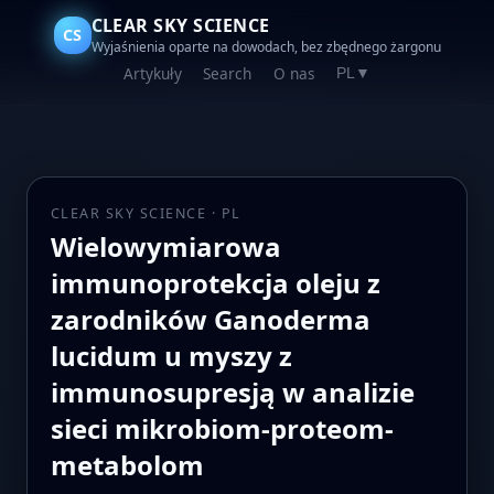
CLEAR SKY SCIENCE
CS
Wyjaśnienia oparte na dowodach, bez zbędnego żargonu
Artykuły
Search
O nas
PL
▼
CLEAR SKY SCIENCE · PL
Wielowymiarowa
immunoprotekcja oleju z
zarodników Ganoderma
lucidum u myszy z
immunosupresją w analizie
sieci mikrobiom-proteom-
metabolom