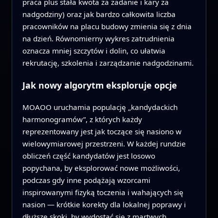
praca plus stała kwota za zadanie i kary za
nadgodziny) oraz jak bardzo całkowita liczba
pracowników na placu budowy zmienia się z dnia
na dzień. Równomierny wykres zatrudnienia
oznacza mniej szczytów i dolin, co ułatwia
rekrutację, szkolenia i zarządzanie nadgodzinami.
Jak nowy algorytm eksploruje opcje
MOAOO uruchamia populację „kandydackich
harmonogramów”, z których każdy
reprezentowany jest jak toczące się nasiono w
wielowymiarowej przestrzeni. W każdej rundzie
obliczeń część kandydatów jest losowo
popychana, by eksplorować nowe możliwości,
podczas gdy inne podążają wzorcami
inspirowanymi fizyką toczenia i wahających się
nasion — krótkie korekty dla lokalnej poprawy i
dłuższe skoki, by wydostać się z martwych