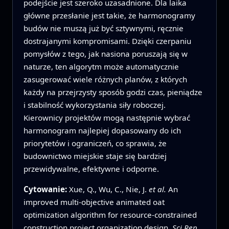
podejście jest szeroko uzasadnione. Dla laika
główne przesłanie jest takie, że harmonogramy
budów nie muszą już być sztywnymi, ręcznie
dostrajanymi kompromisami. Dzięki czerpaniu
pomysłów z tego, jak nasiona poruszają się w
naturze, ten algorytm może automatycznie
zasugerować wiele różnych planów, z których
każdy na przejrzysty sposób godzi czas, pieniądze
i stabilność wykorzystania siły roboczej.
Kierownicy projektów mogą następnie wybrać
harmonogram najlepiej dopasowany do ich
priorytetów i ograniczeń, co sprawia, że
budownictwo miejskie staje się bardziej
przewidywalne, efektywne i odporne.
Cytowanie:
Xue, Q., Wu, C., Nie, J.
et al.
An
improved multi-objective animated oat
optimization algorithm for resource-constrained
construction project organization design.
Sci Rep