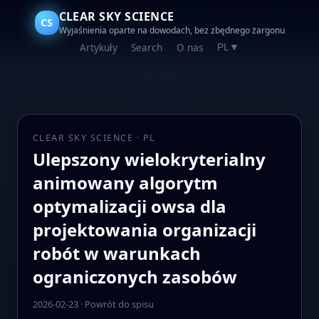
CLEAR SKY SCIENCE
CS
Wyjaśnienia oparte na dowodach, bez zbędnego żargonu
Artykuły
Search
O nas
PL
▼
CLEAR SKY SCIENCE · PL
Ulepszony wielokryterialny
animowany algorytm
optymalizacji owsa dla
projektowania organizacji
robót w warunkach
ograniczonych zasobów
2026-02-23
·
Powrót do spisu