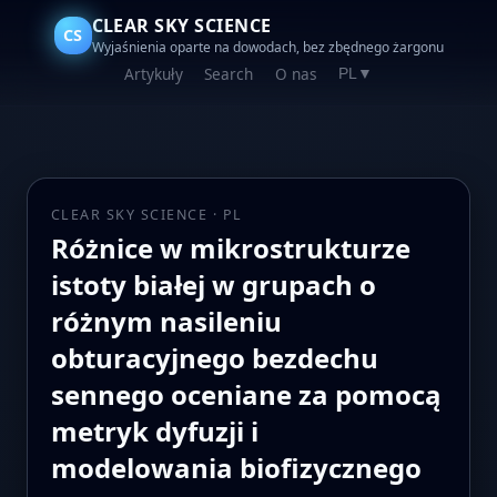
CLEAR SKY SCIENCE
CS
Wyjaśnienia oparte na dowodach, bez zbędnego żargonu
Artykuły
Search
O nas
PL
▼
CLEAR SKY SCIENCE · PL
Różnice w mikrostrukturze
istoty białej w grupach o
różnym nasileniu
obturacyjnego bezdechu
sennego oceniane za pomocą
metryk dyfuzji i
modelowania biofizycznego