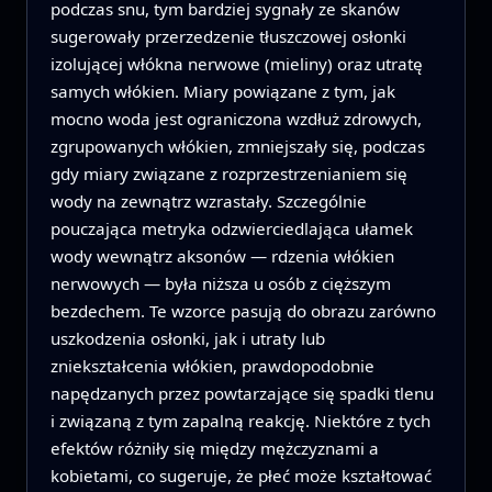
podczas snu, tym bardziej sygnały ze skanów
sugerowały przerzedzenie tłuszczowej osłonki
izolującej włókna nerwowe (mieliny) oraz utratę
samych włókien. Miary powiązane z tym, jak
mocno woda jest ograniczona wzdłuż zdrowych,
zgrupowanych włókien, zmniejszały się, podczas
gdy miary związane z rozprzestrzenianiem się
wody na zewnątrz wzrastały. Szczególnie
pouczająca metryka odzwierciedlająca ułamek
wody wewnątrz aksonów — rdzenia włókien
nerwowych — była niższa u osób z cięższym
bezdechem. Te wzorce pasują do obrazu zarówno
uszkodzenia osłonki, jak i utraty lub
zniekształcenia włókien, prawdopodobnie
napędzanych przez powtarzające się spadki tlenu
i związaną z tym zapalną reakcję. Niektóre z tych
efektów różniły się między mężczyznami a
kobietami, co sugeruje, że płeć może kształtować