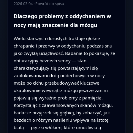
2026-03-04
·
Powrót do spisu
Dlaczego problemy z oddychaniem w
nocy mają znaczenie dla mózgu
Wielu starszych dorosłych traktuje głośne
chrapanie i przerwy w oddychaniu podczas snu
jako zwykłą uciążliwość. Badanie to pokazuje, że
obturacyjny bezdech senny — stan
charakteryzujący się powtarzającymi się
zablokowaniami dróg oddechowych w nocy —
może po cichu przebudowywać kluczowe
okablowanie wewnątrz mózgu jeszcze zanim
pojawią się wyraźne problemy z pamięcią.
Korzystając z zaawansowanych skanów mózgu,
badacze przyjrzeli się głębiej, by zobaczyć, jak
bezdech o różnym nasileniu wpływa na istotę
białą — pęczki włókien, które umożliwiają