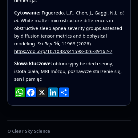
demencja.
Cytowanie:
Figueredo, L.F., Chen, J., Gaggi, N.L.
et
al.
White matter microstructure differences in
obstructive sleep apnea severity groups assessed
by diffusion tensor metrics and biophysical
modeling.
Sci Rep
16
, 11963 (2026).
https://doi.org/10.1038/s41598-026-39162-7
Słowa kluczowe:
obturacyjny bezdech senny,
istota biała, MRI mózgu, poznawcze starzenie się,
sen i pamięć
WhatsApp
Facebook
X
LinkedIn
Podziel
się
O Clear Sky Science