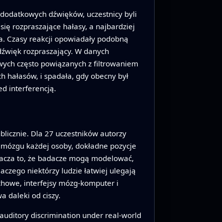
 dodatkowych dźwięków, uczestnicy byli
ię rozpraszające hałasy, a najbardziej
. Czasy reakcji opowiadały podobną
 dźwięk rozpraszający. W danych
wych często powiązanych z filtrowaniem
ch hałasów, i spadała, gdy obecny był
d interferencją.
blicznie. Dla 27 uczestników autorzy
n mózgu każdej osoby, dokładne pozycje
nacza to, że badacze mogą modelować,
czego niektórzy ludzie łatwiej ulegają
chowe, interfejsy mózg-komputer i
 daleki od ciszy.
g auditory discrimination under real-world