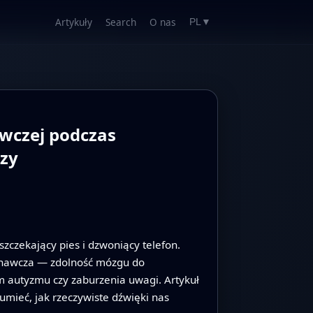
Artykuły
Search
O nas
PL
▼
awczej podczas
czy
szczekający pies i dzwoniący telefon.
oznawcza — zdolność mózgu do
m autyzmu czy zaburzenia uwagi. Artykuł
mieć, jak rzeczywiste dźwięki nas