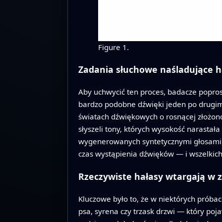
Figure 1.
Zadania słuchowe naśladujące h
Aby uchwycić ten proces, badacze popros
bardzo podobne dźwięki jeden po drugim 
światach dźwiękowych o rosnącej złożonoś
słyszeli tony, których wysokość narastał
wygenerowanych syntetycznymi głosami mę
czas wystąpienia dźwięków — i wszelkich
Rzeczywiste hałasy wtargają w 
Kluczowe było to, że w niektórych próba
psa, syrena czy trzask drzwi — który poja