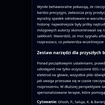
Wyniki behawioralne pokazują, że rzeczy
bardzo precyzyjni, zwłaszcza przy prosty
wyraźny spadek odnotowano w warunku p
historię: najwolniejsze były próby najtr
mózgowych autorzy skoncentrowali się na
zakłóceń. Stwierdzili, że moc sygnału al
rozpraszacz, co potwierdza wcześniejsze 
Zestaw narzędzi dla przyszłych 
Ponad początkowymi ustaleniami, prawdziw
udostępnili nie tylko oczyszczone EEG i
elektrod na głowie, wszystkie pliki dź
jak uwaga przesuwa się w czasie rzeczyw
rozproszeniu. W dłuższej perspektywie t
spersonalizowane terapie, które pomogą 
Cytowanie:
Ghosh, P., Saluja, K. & Baner