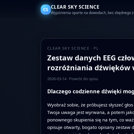
CLEAR SKY SCIENCE
CS
Wyjaśnienia oparte na dowodach, bez zbędnego 
CLEAR SKY SCIENCE · PL
Zestaw danych EEG czło
rozróżniania dźwięków 
2026-03-14
·
Powrót do spisu
Dlaczego codzienne dźwięki mo
Wyobraź sobie, że próbujesz słyszeć głos 
Twoja uwaga jest wyrwana, a potem jako
ponownego skupienia się na tym, co ważn
opisuje otwarty, bogato opisany zestaw