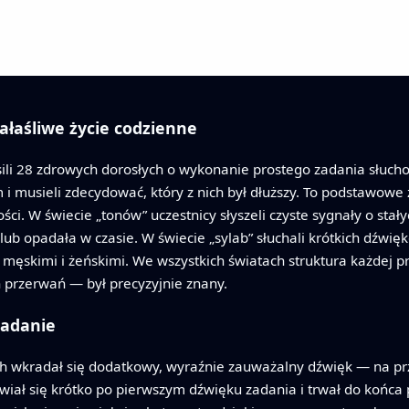
ałaśliwe życie codzienne
ili 28 zdrowych dorosłych o wykonanie prostego zadania słucho
i musieli zdecydować, który z nich był dłuższy. To podstawowe
ci. W świecie „tonów” uczestnicy słyszeli czyste sygnały o sta
a lub opadała w czasie. W świecie „sylab” słuchali krótkich dź
skimi i żeńskimi. We wszystkich światach struktura każdej pró
 przerwań — był precyzyjnie znany.
zadanie
ch wkradał się dodatkowy, wyraźnie zauważalny dźwięk — na pr
wiał się krótko po pierwszym dźwięku zadania i trwał do końca p