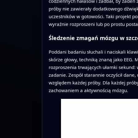
codziennych hałasów i zadbał, by żaden z
próby nie zawierały dodatkowego dźwięku
uczestników w gotowości. Taki projekt po
wyraźnie rozproszeni lub po prostu pos
Śledzenie zmagań mózgu w szcz
Poddani badaniu słuchali i naciskali kla
skórze głowy, techniką znaną jako EEG. 
rozproszenia trwających ułamki sekund:
zadanie. Zespół starannie oczyścił dane
względem każdej próby. Dla każdej próby
zachowaniem a aktywnością mózgu.