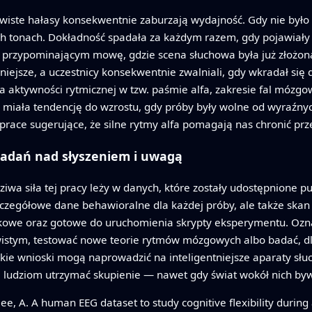
wiste hałasy konsekwentnie zaburzają wydajność. Gdy nie było
ch tonach. Dokładność spadała za każdym razem, gdy pojawiały s
rzypominającym mowę, gdzie scena słuchowa była już złożona
udniejsze, a uczestnicy konsekwentnie zwalniali, gdy wkradał się
 aktywności rytmicznej w tzw. paśmie alfa, zakresie fal mózgo
fa miała tendencję do wzrostu, gdy próby były wolne od wyraźny
prace sugerujące, że silne rytmy alfa pomagają nas chronić prze
badań nad słyszeniem i uwagą
a siła tej pracy leży w danych, które zostały udostępnione pu
 szczegółowe dane behawioralne dla każdej próby, ale także ska
więkowe oraz gotowe do uruchomienia skrypty eksperymentu. Oz
istym, testować nowe teorie rytmów mózgowych albo badać, dla
akie wnioski mogą naprowadzić na inteligentniejsze aparaty słu
ludziom utrzymać skupienie — nawet gdy świat wokół nich bywa
jee, A. A human EEG dataset to study cognitive flexibility durin