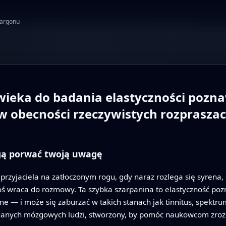
żargonu
wieka do badania elastyczności pozn
w obecności rzeczywistych rozprasza
gą porwać twoją uwagę
przyjaciela na zatłoczonym rogu, gdy naraz rozlega się syrena, 
ś wraca do rozmowy. Ta szybka szarpanina to elastyczność p
e — i może się zaburzać w takich stanach jak tinnitus, spektru
 danych mózgowych ludzi, stworzony, by pomóc naukowcom zrozu