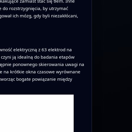
kakujące zamiast stać się tłem. Inne
 do rozstrzygnięcia, by utrzymać
ował ich mózg, gdy byli niezakłócani,
ywność elektryczną z 63 elektrod na
 czyni ją idealną do badania etapów
stępnie ponownego skierowania uwagi na
ł je na krótkie okna czasowe wyrównane
, tworząc bogate powiązanie między