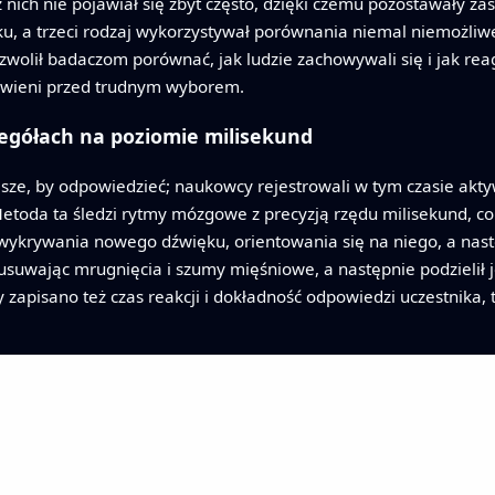
 nich nie pojawiał się zbyt często, dzięki czemu pozostawały zas
, a trzeci rodzaj wykorzystywał porównania niemal niemożliwe
zwolił badaczom porównać, jak ludzie zachowywali się i jak reag
tawieni przed trudnym wyborem.
egółach na poziomie milisekund
wisze, by odpowiedzieć; naukowcy rejestrowali w tym czasie akt
Metoda ta śledzi rytmy mózgowe z precyzją rzędu milisekund, co
 wykrywania nowego dźwięku, orientowania się na niego, a na
, usuwając mrugnięcia i szumy mięśniowe, a następnie podzieli
 zapisano też czas reakcji i dokładność odpowiedzi uczestnika