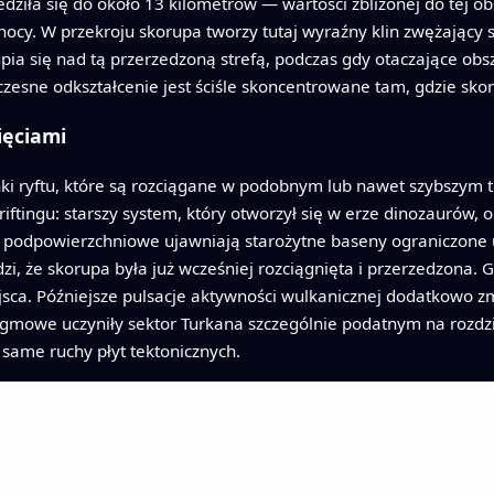
edziła się do około 13 kilometrów — wartości zbliżonej do tej 
. W przekroju skorupa tworzy tutaj wyraźny klin zwężający się
ia się nad tą przerzedzoną strefą, podczas gdy otaczające obs
zesne odkształcenie jest ściśle skoncentrowane tam, gdzie skoru
ięciami
ki ryftu, które są rozciągane w podobnym lub nawet szybszym t
riftingu: starszy system, który otworzył się w erze dinozaurów,
y podpowierzchniowe ujawniają starożytne baseny ograniczone 
, że skorupa była już wcześniej rozciągnięta i przerzedzona. Gd
jsca. Późniejsze pulsacje aktywności wulkanicznej dodatkowo z
gmowe uczyniły sektor Turkana szczególnie podatnym na rozdzi
 same ruchy płyt tektonicznych.