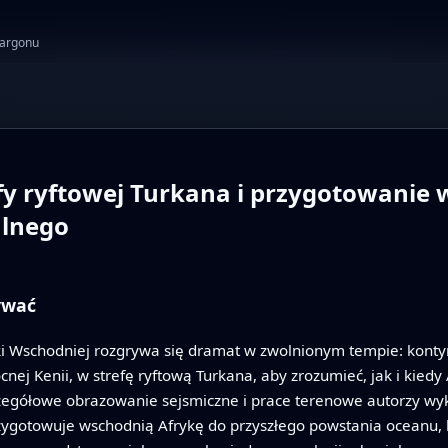
żargonu
y ryftowej Turkana i przygotowanie 
alnego
ywać
ki Wschodniej rozgrywa się dramat w zwolnionym tempie: kontyne
ej Kenii, w strefę ryftową Turkana, aby zrozumieć, jak i kiedy 
zegółowe obrazowanie sejsmiczne i prace terenowe autorzy wyk
 przygotowuje wschodnią Afrykę do przyszłego powstania oceanu, 