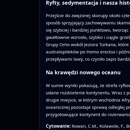
Ryfty, sedymentacja i nasza hist
Przejście do zwężonej skorupy około czter
sposób sprzyjający zachowywaniu skamie
się szybciej i bardziej punktowo, tworz
gwałtownie wzrosło, szybko i ciągle grze
Grupy Omo wokół Jeziora Turkana, które
australopiteków po Homo erectus i późnie
przepływami lawy, co czyniło zapis bardzi
Na krawędzi nowego oceanu
W sumie wyniki pokazują, że strefa ryfto
udane rozdzielenie kontynentu. Wraz z p
drugie miejsce, w którym wschodnia Afry
oceanicznej pozostaje sprawą odległej prz
przygotowujące kontynent do rozerwani
Cytowanie:
Rowan, C.M., Kolawole, F., B