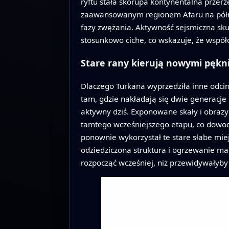
ryftu stała skorupa kontynentalna przerz
zaawansowanym regionem Afaru na północy
fazy zwężania. Aktywność sejsmiczna skup
stosunkowo ciche, co wskazuje, że współc
Stare rany kierują nowymi pękn
Dlaczego Turkana wyprzedziła inne odcin
tam, gdzie nakładają się dwie generacje 
aktywny dziś. Exponowane skały i obraz
tamtego wcześniejszego etapu, co dowodzi
ponownie wykorzystał te stare słabe mie
odziedziczona struktura i ogrzewanie ma
rozpocząć wcześniej, niż przewidywałyby