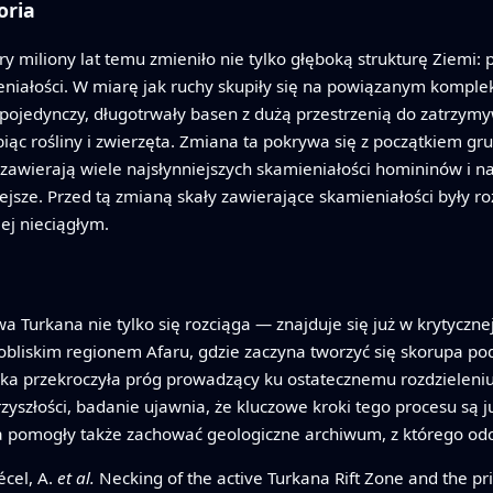
oria
y miliony lat temu zmieniło nie tylko głęboką strukturę Ziemi: 
niałości. W miarę jak ruchy skupiły się na powiązanym komplek
ąc pojedynczy, długotrwały basen z dużą przestrzenią do zatrz
biąc rośliny i zwierzęta. Zmiana ta pokrywa się z początkiem g
 zawierają wiele najsłynniejszych skamieniałości homininów i
jsze. Przed tą zmianą skały zawierające skamieniałości były ro
ej nieciągłym.
wa Turkana nie tylko się rozciąga — znajduje się już w krytyczn
obliskim regionem Afaru, gdzie zaczyna tworzyć się skorupa p
ka przekroczyła próg prowadzący ku ostatecznemu rozdzieleniu
yszłości, badanie ujawnia, że kluczowe kroki tego procesu są ju
a pomogły także zachować geologiczne archiwum, z którego od
écel, A.
et al.
Necking of the active Turkana Rift Zone and the pri