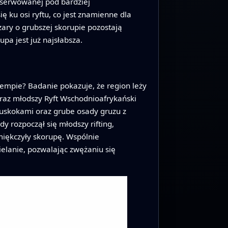
obserwowanej pod bardziej
 ku osi ryftu, co jest znamienne dla
zary o grubszej skorupie pozostają
pa jest już najsłabsza.
empie? Badanie pokazuje, że region leży
 oraz młodszy Ryft Wschodnioafrykański
uskokami oraz grube osady gruzu z
y rozpoczął się młodszy rifting,
miękczyły skorupę. Wspólnie
elanie, pozwalając zwężaniu się