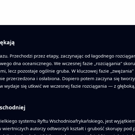
pękają
razu. Przechodzi przez etapy, zaczynając od łagodnego rozciąg
wego dna oceanicznego. We wczesnej fazie „rozciągania” skoru
i, lecz pozostaje ogólnie gruba. W kluczowej fazie „zwężania” r
znie przerzedzona i osłabiona. Dopiero potem zaczyna się twor
w wydaje się utkwić we wczesnej fazie rozciągania — z głęboką,
schodniej
wielkiego systemu Ryftu Wschodnioafrykańskiego, jest wyjątkie
w wiertniczych autorzy odtworzyli kształt i grubość skorupy pod p