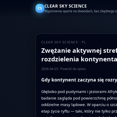
CLEAR SKY SCIENCE
CS
Wyjaśnienia oparte na dowodach, bez zbędnego 
CLEAR SKY SCIENCE · PL
Zwężanie aktywnej stref
rozdzielenia kontynent
2026-04-23
·
Powrót do spisu
Gdy kontynent zaczyna się rozr
Głęboko pod pustyniami i jeziorami Afry
badanie zagląda pod powierzchnię północn
oddzielne masy lądowe. W oparciu o szc
etap życia ryftu — taki, który nie tylko