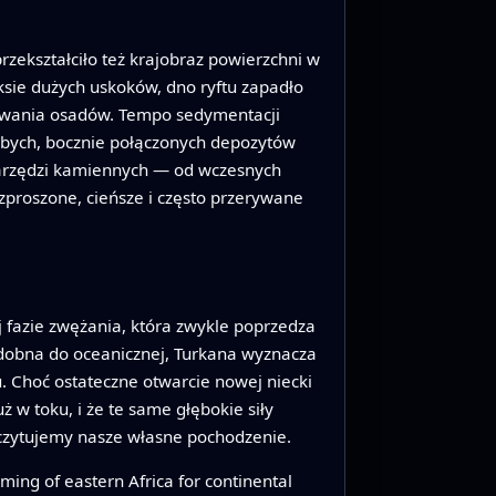
przekształciło też krajobraz powierzchni w
sie dużych uskoków, dno ryftu zapadło
ymywania osadów. Tempo sedymentacji
rubych, bocznie połączonych depozytów
 narzędzi kamiennych — od wczesnych
zproszone, cieńsze i często przerywane
ej fazie zwężania, która zwykle poprzedza
odobna do oceanicznej, Turkana wyznacza
. Choć ostateczne otwarcie nowej niecki
ż w toku, i że te same głębokie siły
czytujemy nasze własne pochodzenie.
ming of eastern Africa for continental