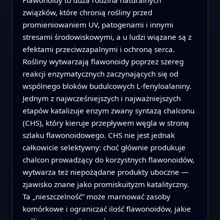
Flawonoidy to duża rodzina naturalnych
związków, które chronią rośliny przed
promieniowaniem UV, patogenami i innymi
stresami środowiskowymi, a u ludzi wiązane są z
efektami przeciwzapalnymi i ochroną serca.
Rośliny wytwarzają flawonoidy poprzez szereg
reakcji enzymatycznych zaczynających się od
wspólnego bloków budulcowych L-fenyloalaniny.
Jednym z najwcześniejszych i najważniejszych
etapów katalizuje enzym zwany syntazą chalconu
(CHS), który kieruje przepływem węgla w stronę
szlaku flawonoidowego. CHS nie jest jednak
całkowicie selektywny: choć głównie produkuje
chalcon prowadzący do korzystnych flawonoidów,
wytwarza też niepożądane produkty uboczne —
zjawisko znane jako promiskuityzm katalityczny.
Ta „nieszczelność” może marnować zasoby
komórkowe i ograniczać ilość flawonoidów, jakie