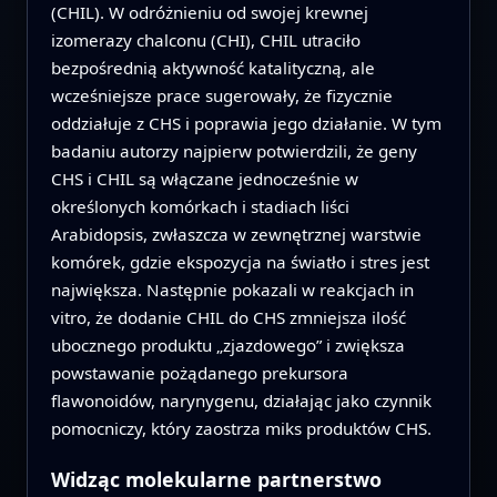
(CHIL). W odróżnieniu od swojej krewnej
izomerazy chalconu (CHI), CHIL utraciło
bezpośrednią aktywność katalityczną, ale
wcześniejsze prace sugerowały, że fizycznie
oddziałuje z CHS i poprawia jego działanie. W tym
badaniu autorzy najpierw potwierdzili, że geny
CHS i CHIL są włączane jednocześnie w
określonych komórkach i stadiach liści
Arabidopsis, zwłaszcza w zewnętrznej warstwie
komórek, gdzie ekspozycja na światło i stres jest
największa. Następnie pokazali w reakcjach in
vitro, że dodanie CHIL do CHS zmniejsza ilość
ubocznego produktu „zjazdowego” i zwiększa
powstawanie pożądanego prekursora
flawonoidów, narynygenu, działając jako czynnik
pomocniczy, który zaostrza miks produktów CHS.
Widząc molekularne partnerstwo