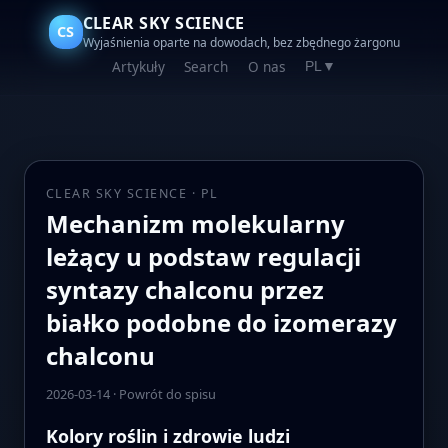
CLEAR SKY SCIENCE
CS
Wyjaśnienia oparte na dowodach, bez zbędnego żargonu
Artykuły
Search
O nas
PL
▼
CLEAR SKY SCIENCE · PL
Mechanizm molekularny
leżący u podstaw regulacji
syntazy chalconu przez
białko podobne do izomerazy
chalconu
2026-03-14
·
Powrót do spisu
Kolory roślin i zdrowie ludzi