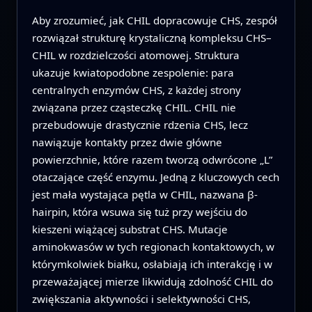
Aby zrozumieć, jak CHIL dopracowuje CHS, zespół
rozwiązał strukturę krystaliczną kompleksu CHS–
CHIL w rozdzielczości atomowej. Struktura
ukazuje kwiatopodobne zespolenie: para
centralnych enzymów CHS, z każdej strony
związana przez cząsteczkę CHIL. CHIL nie
przebudowuje drastycznie rdzenia CHS, lecz
nawiązuje kontakty przez dwie główne
powierzchnie, które razem tworzą odwrócone „L”
otaczające część enzymu. Jedną z kluczowych cech
jest mała wystająca pętla w CHIL, nazwana β-
hairpin, która wsuwa się tuż przy wejściu do
kieszeni wiążącej substrat CHS. Mutacje
aminokwasów w tych regionach kontaktowych, w
którymkolwiek białku, osłabiają ich interakcję i w
przeważającej mierze likwidują zdolność CHIL do
zwiększania aktywności i selektywności CHS,