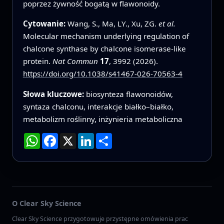
poprzez żywność bogatą w flawonoidy.
Cytowanie:
Wang, S., Ma, LY., Xu, ZG.
et al.
Molecular mechanism underlying regulation of
chalcone synthase by chalcone isomerase-like
protein.
Nat Commun
17
, 3992 (2026).
https://doi.org/10.1038/s41467-026-70563-4
Słowa kluczowe:
biosynteza flawonoidów,
syntaza chalconu, interakcje białko–białko,
metabolizm roślinny, inżynieria metaboliczna
WhatsApp
Facebook
X
LinkedIn
Podziel
się
O Clear Sky Science
Clear Sky Science przygotowuje przystępne omówienia prac