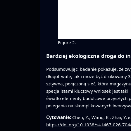
Figure 2.
Bardziej ekologiczna droga do i
Podsumowując, badanie pokazuje, że zwy
długotrwale, jak i może być drukowany 3
sztywną, połączoną sieć, która magazynuj
specjalistami kluczowy wniosek jest ta
światło elementy budulcowe przyszłych 
polegania na skomplikowanych tworzywac
Cytowanie:
Chen, Z., Wang, K., Zhai, Y.
e
https://doi.org/10.1038/s41467-026-704