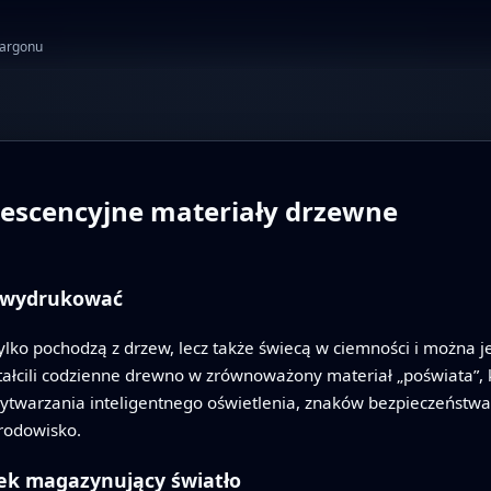
żargonu
escencyjne materiały drzewne
z wydrukować
tylko pochodzą z drzew, lecz także świecą w ciemności i można 
tałcili codzienne drewno w zrównoważony materiał „poświata”,
twarzania inteligentnego oświetlenia, znaków bezpieczeństwa
rodowisko.
ek magazynujący światło