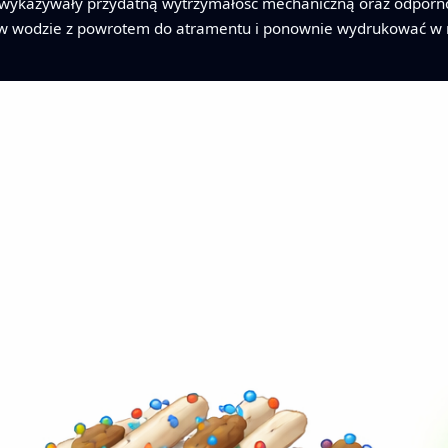
i wykazywały przydatną wytrzymałość mechaniczną oraz odporno
ć w wodzie z powrotem do atramentu i ponownie wydrukować w