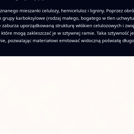
znanego mieszanki celulozy, hemiceluloz i ligniny. Poprzez o
rupy karboksylowe (rodzaj małego, bogatego w tlen uchwytu 
e zaburza uporządkowaną strukturę włókien celulozowych i zw
 które mogą zakleszczać je w sztywnej ramie. Taka sztywność 
ie, pozwalając materiałowi emitować widoczną poświatę długo 