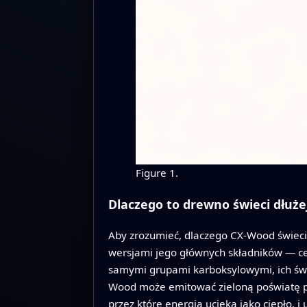
Figure 1.
Dlaczego to drewno świeci dłużej 
Aby zrozumieć, dlaczego CX-Wood świeci
wersjami jego głównych składników — celul
samymi grupami karboksylowymi, ich świec
Wood może emitować zieloną poświatę prz
przez które energia ucieka jako ciepło, 