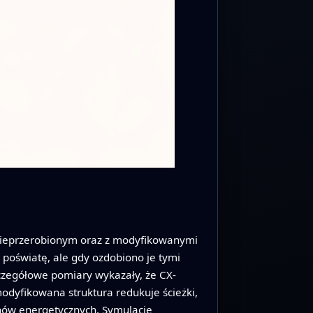
 nieprzerobionym oraz z modyfikowanymi
ą poświatę, ale gdy ozdobiono je tymi
zczegółowe pomiary wykazały, że CX-
odyfikowana struktura redukuje ścieżki,
tanów energetycznych. Symulacje