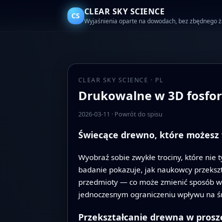
CLEAR SKY SCIENCE
CS
Wyjaśnienia oparte na dowodach, bez zbędnego 
CLEAR SKY SCIENCE · PL
Drukowalne w 3D fosfor
2026-03-11
·
Powrót do spisu
Świecące drewno, które możes
Wyobraź sobie zwykłe trociny, które nie 
badanie pokazuje, jak naukowcy przeksz
przedmioty — co może zmienić sposób wy
jednoczesnym ograniczeniu wpływu na ś
Przekształcanie drewna w prosz