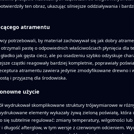
ierdziły ten obraz, ukazując silniejsze oddziaływania i bardz
ecącego atramentu
y potrzebowali, by materiał zachowywał się jak dobry atrame
rzymali pastę o odpowiednich właściwościach płynięcia dla tec
gładko jak gęsta ciecz, ale po osadzeniu szybko odzyskuje chara
ejsze cząstki reagowały bardziej kompletnie, poprawiały poświa
receptura atramentu zawiera jedynie zmodyfikowane drewno i
ostą i przyjazną dla środowiska.
 ponowne użycie
ł wydrukował skomplikowane struktury trójwymiarowe w różnyc
 wydrukowane elementy wykazały żywą zieloną poświatę, która 
o się subtelnie regulować: zmiany temperatury, wilgotności lub 
 i długość afterglow, w tym wersje z czerwonym odcieniem. W