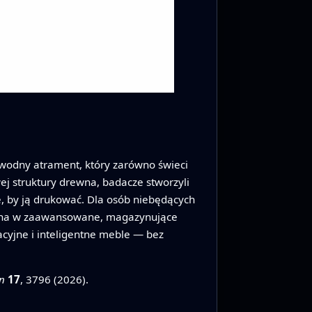
 wodny atrament, który zarówno świeci
j struktury drewna, badacze stworzyli
e, by ją drukować. Dla osób niebędących
łcona w zaawansowane, magazynujące
yjne i inteligentne meble — bez
n
17
, 3796 (2026).