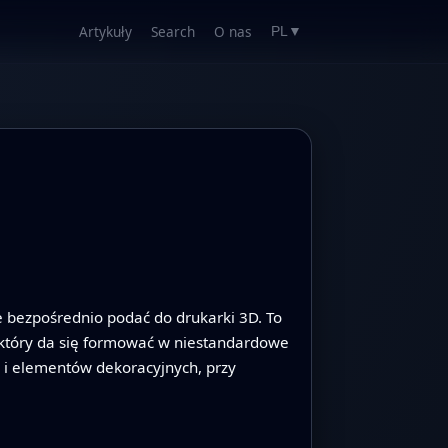
Artykuły
Search
O nas
PL
▼
je bezpośrednio podać do drukarki 3D. To
 który da się formować w niestandardowe
 i elementów dekoracyjnych, przy