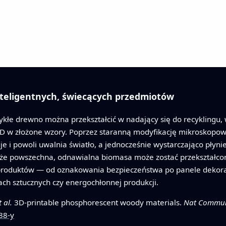
nteligentnych, świecących przedmiotów
kłe drewno można przekształcić w nadający się do recyklingu,
D w złożone wzory. Poprzez staranną modyfikację mikroskopowe
e i powoli uwalnia światło, a jednocześnie wystarczająco płyni
ki, że powszechna, odnawialna biomasa może zostać przekszta
produktów — od oznakowania bezpieczeństwa po panele dekorac
h sztucznych czy energochłonnej produkcji.
t al.
3D-printable phosphorescent woody materials.
Nat Commu
88-y