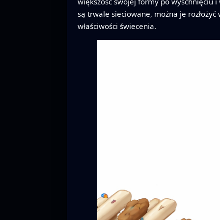
większość swojej formy po wyschnięciu 
są trwale sieciowane, można je rozłoży
właściwości świecenia.