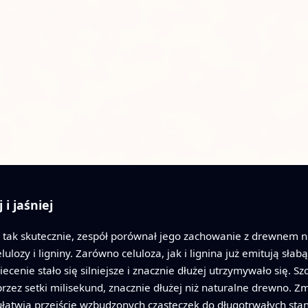
i jaśniej
 tak skutecznie, zespół porównał jego zachowanie z drewnem
ozy i ligniny. Zarówno celuloza, jak i lignina już emitują słab
enie stało się silniejsze i znacznie dłużej utrzymywało się. S
ez setki milisekund, znacznie dłużej niż naturalne drewno. Zm
i ułatwia przejście wzbudzonych cząsteczek do długotrwałych s