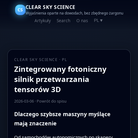
CLEAR SKY SCIENCE
CS
Wyjaśnienia oparte na dowodach, bez zbędnego żargonu
Artykuły
Search
O nas
PL
▼
CLEAR SKY SCIENCE · PL
Zintegrowany fotoniczny
silnik przetwarzania
tensorów 3D
2026-03-06
·
Powrót do spisu
Dlaczego szybsze maszyny myślące
mają znaczenie
Od samochodów autonomicznych po skanery