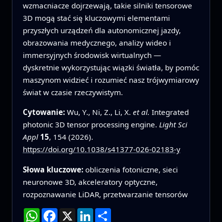
wzmacniacze dojrzewają, takie silniki tensorowe
3D mogą stać się kluczowymi elementami
przyszłych urządzeń dla autonomicznej jazdy,
obrazowania medycznego, analizy wideo i
immersyjnych środowisk wirtualnych —
dyskretnie wykorzystując wiązki światła, by pomóc
maszynom widzieć i rozumieć nasz trójwymiarowy
świat w czasie rzeczywistym.
Cytowanie:
Wu, Y., Ni, Z., Li, X.
et al.
Integrated
photonic 3D tensor processing engine.
Light Sci
Appl
15
, 154 (2026).
https://doi.org/10.1038/s41377-026-02183-y
Słowa kluczowe:
obliczenia fotoniczne, sieci
neuronowe 3D, akceleratory optyczne,
rozpoznawanie LiDAR, przetwarzanie tensorów
WhatsApp
Facebook
X
LinkedIn
Podziel
się