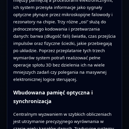
między pamięcią a procesorami elektronicznymi,
ich system przesyła informacje jako sygnały
optyczne płynące przez mikroskopijne falowody i
rezonatory na chipie. Trzy różne „osi” służą do
jednoczesnego kodowania i przetwarzania
danych: barwa (długość fali) światła, czas przejścia
impulsów oraz fizyczne ścieżki, jakie przebiegają
po układzie. Poprzez przeplatanie tych trzech
wymiarów system potrafi realizować pełne
operacje splotu 3D bez dzielenia ich na wiele
mniejszych zadań czy polegania na masywnej
elektronicznej logice sterującej.
Wbudowana pamięć optyczna i
synchronizacja
Centralnym wyzwaniem w szybkich obliczeniach
jest utrzymanie precyzyjnego wyrównania w
czasie wielu kanałów danych. Tradycyjne systemy