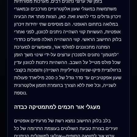
בזמן של ערוצי נתונים רבים. מערכות מסורתיות
משתמשות במעגלי שעון אלקטרוניים מורכבים ובמאגרי
זיכרון גדולים כדי להשיג זאת. כאן, הצוות פותר את הבעיה
במלואה בתחום האופטי. הם מוסיפים שתי יחידות זיכרון
אופטיות, העשויות קווי השהייה ניתנים לכוונון, לפני ואחרי
בלוק החישוב הראשי. קווי ההשהייה האלה פועלים כחדרי
המתנה מתכווננים לפולסי אור, ומאפשרים למערכת
"למטמון" נתונים ולסנכרן ערוצים על‑ידי שינוי משך הזמן
שכל פולס מטייל על השבב. ההשהיות ניתנות לכוונון עדין
ברזולוציית פיקו‑שניות (טריליוןית השנייה) ותומכות בקצבי
שעון אפקטיביים עד סדר גודל של כ‑200 מיליארד פעולות
לשנייה, וכל זאת ללא הצורך בחומרת תזמון אלקטרונית
נוספת.
מעגלי אור חכמים למתמטיקה כבדה
בלב בלוק החישוב נמצא רשת של מרעידים אופטיים
זעירים בצורת טבעת השולטים בעוצמת התרומה של כל
ערוץ אור לתוצאה הסופית—אנלוגי למשקלים הניתנים