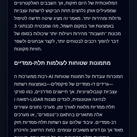
המלאכותית של היום חזקות, אך השבבים האלקטרוניים
שמפעילים אותן נלחצים תחת הביקוש לרשתות עצביות
גדולות ומהירות יותר. מאמר זה מציג שיטה חדשה לטיפול
בנתוני 3D באמצעות אור במקום חשמל, מה שמבטיח
מכונות "חושבות" מהירות ויעילות יותר שיכולות בסופו של
דבר להפוך רכבים לבטוחים יותר, לקצר אבחונים ולשפר
חוויות מקוונות.
מתמונות שטוחות לעולמות תלת‑ממדיים
רבות ממערכות ה‑AI המוכרות עובדות על תמונות שטוחות
—גרידים דו‑ממדיים של פיקסלים—באמצעות רשתות
עצביות קונבולוציוניות. אך חיישנים מודרניים, כמו סורקי
רפואה ו‑LiDAR לנהיגה אוטונומית, לוכדים סצנות
תלת‑ממדיות מלאות לאורך זמן. מערכי נתונים עשירים
אלה מתוארים בהתאם כ"טנסורים", או מערכים
רב‑ממדיים. עיבוד שלהם עם רשתות תלת‑ממדיות חזק
מאוד אך גם דורש משאבים עצומים: כמות החישוב והזיכרון