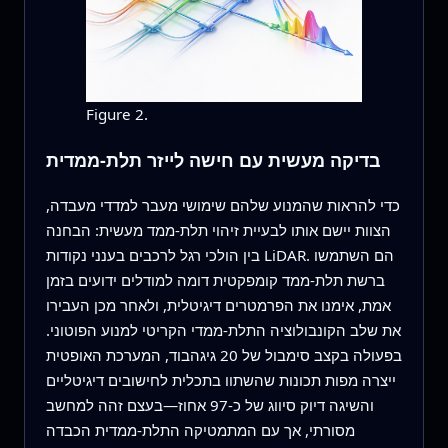
Figure 2.
בדיקה מעשית עם חישה לייזר תלת‑ממדית
כדי להראות שהמנוע שלהם שימושי מעבר למדדי מעבדה,
הצוות יישם אותו לבעיית זיהוי תלת‑ממד מעשית: הבחנה
בין הולכי רגל לרכבים בענני נקודות LiDAR. הם השתמשו
ברשת תלת‑ממד קומפקטית דומה למודלים ידועים בזמן
אמת, אימנו את הפרמטרים דיגיטלית, ולאחר מכן העבירו
את שלב הקונבולוציה התלת‑ממדי הקריטי למנוע הפוטוני.
בפעולה בקצב סימבול של 20 גיגהבוד, המערכת האופטית
ייצרה מפות תכונות שהשתוו בתכלית לחישובים דיגיטליים
והשיגה דיוק סיווג של כ‑97 אחוז—בעצם זהה למחשב
מסורתי, אך עם המתמטיקה התלת‑ממדית הכבדה