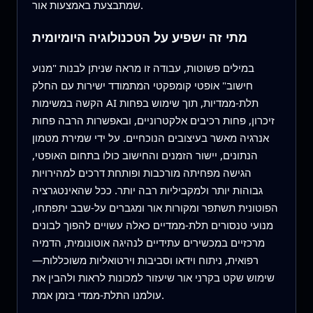
שמתבצעת באמצעות אור.
מתי זה ישפיע על הטכנולוגיה היומיומית
במילים פשוטות, עבודה זו מראה שניתן לבנות "מנוע
חישוב" אופטי קומפקטי המתמודד ישירות עם החלק
הקשה במשימות AI תלת‑ממדיות, תוך שימוש בפחות
זיכרון, פחות רכיבים אלקטרוניים, ובאפשרות הרבה פחות
אנרגיה מאשר בעיצובים הנוכחיים. על ידי שמירת מטמון
הנתונים, יישור הזמנים והחישוב כולו בתחום האופטי,
הגישה מפחיתה מורכבות ופותחת דרכים למהירויות
גבוהות יותר ולמקביליות רבה יותר. ככל שהאינטגרציה
הפוטונית תשתפר ומקורות אור ומגברים על‑שבב יתפתחו,
מנועי טנסורים תלת‑ממדיים כאלה עשויים להפוך לבונים
מרכזיים במכשירים עתידיים לנהיגה אוטונומית, הדמיה
רפואית, ניתוח וידאו וסביבות וירטואליות משוכללות—
שימוש שקט בקרני אור שיעזור למכונות לראות ולהבין את
עולמנו התלת‑ממדי בזמן אמת.