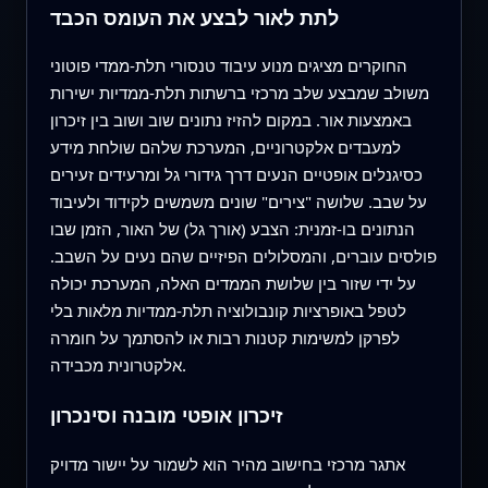
לתת לאור לבצע את העומס הכבד
החוקרים מציגים מנוע עיבוד טנסורי תלת‑ממדי פוטוני
משולב שמבצע שלב מרכזי ברשתות תלת‑ממדיות ישירות
באמצעות אור. במקום להזיז נתונים שוב ושוב בין זיכרון
למעבדים אלקטרוניים, המערכת שלהם שולחת מידע
כסיגנלים אופטיים הנעים דרך גידורי גל ומרעידים זעירים
על שבב. שלושה "צירים" שונים משמשים לקידוד ולעיבוד
הנתונים בו‑זמנית: הצבע (אורך גל) של האור, הזמן שבו
פולסים עוברים, והמסלולים הפיזיים שהם נעים על השבב.
על ידי שזור בין שלושת הממדים האלה, המערכת יכולה
לטפל באופרציות קונבולוציה תלת‑ממדיות מלאות בלי
לפרקן למשימות קטנות רבות או להסתמך על חומרה
אלקטרונית מכבידה.
זיכרון אופטי מובנה וסינכרון
אתגר מרכזי בחישוב מהיר הוא לשמור על יישור מדויק