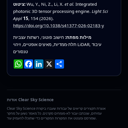
Integrated
et al.
Wu, Y., Ni, Z., Li, X.
ציטוט:
photonic 3D tensor processing engine.
Light Sci
Appl
15
, 154 (2026).
https://doi.org/10.1038/s41377-026-02183-y
מילות מפתח:
חישוב פוטוני, רשתות עצביות
תלת‑ממדיות, מאיצים אופטיים, זיהוי LiDAR, עיבוד
טנסורים
שתף
X
LinkedIn
Facebook
WhatsApp
אודות Clear Sky Science
Clear Sky Science אוצרת תקצירים קריאים של עבודות שעברו ביקורת
עמיתים, שנכתבו עבור לא-מומחים סקרנים. כל מאמר נשען על מחקר
שפורסם ומצטט את המקורות המקוריים כדי שתוכלו להעמיק עוד.