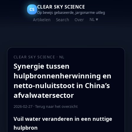
CLEAR SKY SCIENCE
CS
Op bewijs gebaseerde, jargonarme uitleg
Artikelen
Search
Over
NL
▼
CLEAR SKY SCIENCE · NL
Synergie tussen
hulpbronnenherwinning en
netto‑nuluitstoot in China’s
afvalwatersector
2026-02-27
·
Terug naar het overzicht
Vuil water veranderen in een nuttige
hulpbron