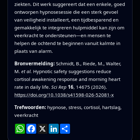
ziekten. Dit werk suggereert dat een enkele, goed
ontworpen hypnosesessie die een sterk gevoel
van veiligheid installeert, een tijdbesparend en
gemakkelijk te integreren hulpmiddel kan zijn om
veerkracht te ondersteunen—en mensen te
helpen de ochtend te beginnen vanuit kalmte in
plaats van alarm.
Bronvermelding:
Schmidt, B., Riede, M., Walter,
M.
et al.
Hypnotic safety suggestions reduce
cortisol awakening response and morning heart
rate in daily life.
Sci Rep
16
, 14675 (2026).
https://doi.org/10.1038/s41598-026-52081-x
Trefwoorden:
hypnose, stress, cortisol, hartslag,
veerkracht
WhatsApp
Facebook
X
LinkedIn
Deel