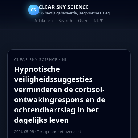
CLEAR SKY SCIENCE
CS
Op bewijs gebaseerde, jargonarme uitleg
Artikelen
Search
Over
NL
▼
CLEAR SKY SCIENCE · NL
Hypnotische
veiligheidssuggesties
verminderen de cortisol-
ontwakingrespons en de
ochtendhartslag in het
dagelijks leven
2026-05-08
·
Terug naar het overzicht