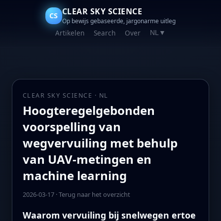
CLEAR SKY SCIENCE
CS
Op bewijs gebaseerde, jargonarme uitleg
Artikelen
Search
Over
NL
▼
CLEAR SKY SCIENCE · NL
Hoogteregelgebonden
voorspelling van
wegvervuiling met behulp
van UAV-metingen en
machine learning
2026-03-17
·
Terug naar het overzicht
Waarom vervuiling bij snelwegen ertoe