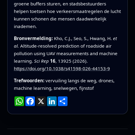
groene buffers sturen, en stadsbestuurders
helpen toetsen hoe verkeersmaatregelen de lucht
kunnen schonen die mensen daadwerkelijk
inademen.
Bronvermelding:
Kho, C.J., Seo, S., Hwang, H.
et
al.
Altitude-resolved prediction of roadside air
pollution using UAV measurements and machine
learning.
Sci Rep
16
, 13925 (2026).
https://doi.org/10.1038/s41598-026-44153-9
Trefwoorden:
vervuiling langs de weg, drones,
machine learning, snelwegen, fijnstof
WhatsApp
Facebook
X
LinkedIn
Deel